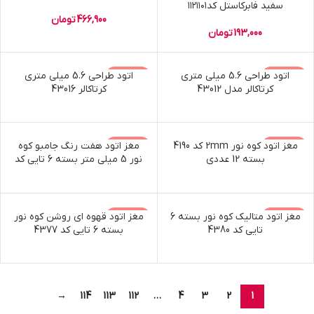
سفید فابرکاستل کد۱۱۲۱۱۰۱
466,900
تومان
193,000
تومان
ناموجود
اتود طراحی 5.6 میلی متری
ناموجود
اتود طراحی 5.6 میلی متری
کرتاکالر مدل 43012
کرتاکالر 43016
ناموجود
مغز اتود کوه نور 2mm کد 4190
ناموجود
مغز اتود هفت رنگ جامبو کوه
بسته 12 عددی
نور 5 میلی متر بسته 6 تایی کد
4376
ناموجود
مغز اتود متالیک کوه نور بسته 6
ناموجود
مغز اتود قهوه ای روشن کوه نور
تایی کد 4380
بسته 6 تایی کد 4377
→
114
113
112
…
4
3
2
1