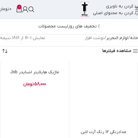
رد کردن به ناوبری
0
0
تومان
رد کردن به محتوای اصلی
% تخفیف های روز
لیست محصولات
خانه
لوازم التحریر
نوشت افزار
نمایش 1–16 از 1818 نتیجه
مشاهده فیلترها
ماژیک هایلایتر اشنایدر Job
58,000
تومان
مدادرنگی 12 رنگ آرت لاین