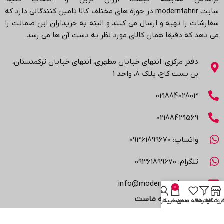
سایت
moderntahrir
در حوزه های مختلف کالا تامین کنندگانی دارد که
سفارشات را تهیه و ارسال می کنند و البته به خریداران این ضمانت را
می دهد که دقیقا همان کالای مورد نظر به دست آن ها می رسد
.
دفتر مرکزی: انتهاي خیابان مطهری، انتهاي خیابان ترکمنستان،
بن بست کاج، پلاک ۸، واحد 1
02188402803
02188431569
واتساپ: 09361899670
تلگرام: 09361899670
info@moderntahrir.com
0
اعتماد شما سرمایه ماست
روشگاه
فیلترها
علاقه مندی
سبد خرید
حساب کاربری من