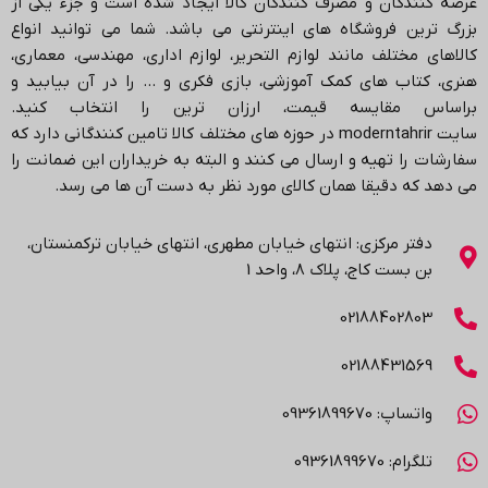
عرضه کنندگان و مصرف کنندگان کالا ایجاد شده است و جزء یکی از
بزرگ ترین فروشگاه های اینترنتی می باشد.
شما می توانید انواع
کالاهای مختلف مانند لوازم التحریر، لوازم اداری، مهندسی، معماری،
هنری، کتاب های کمک آموزشی، بازی فکری و … را در آن بیابید و
براساس مقایسه قیمت، ارزان ترین را انتخاب کنید.
سایت
moderntahrir
در حوزه های مختلف کالا تامین کنندگانی دارد که
سفارشات را تهیه و ارسال می کنند و البته به خریداران این ضمانت را
می دهد که دقیقا همان کالای مورد نظر به دست آن ها می رسد
.
دفتر مرکزی: انتهاي خیابان مطهری، انتهاي خیابان ترکمنستان،
بن بست کاج، پلاک ۸، واحد 1
02188402803
02188431569
واتساپ: 09361899670
تلگرام: 09361899670