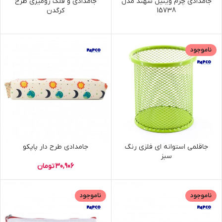
جامدادي چرم وينيل سهند مدل
جامدادی و قلک رومیزی طرح
15738
کرگدن
ناموجود
جاقلمی استوانه ای فلزی رنگ
جامدادی طرح دار پاپکو
سبز
30,906
تومان
ناموجود
ناموجود