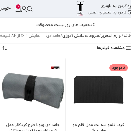
رد کردن به ناوبری
0
0
تومان
رد کردن به محتوای اصلی
% تخفیف های روز
لیست محصولات
خانه
لوازم التحریر
ملزومات دانش آموزی
جامدادی
نمایش 1–16 از 84 نتیجه
مشاهده فیلترها
ناموجود
کیف قلمو سه لت مدل قلم مو
جامدادی ویونا طرح کرتاکالر مدل
سایز بزرگ
کیف قلممو رنگبندی مختلف