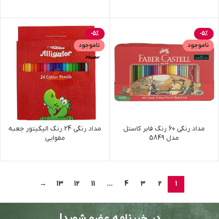
-5%
-5%
ناموجود
ناموجود
مداد رنگی 60 رنگ فابر کاستل
مداد رنگی 24 رنگ الیگیتور جعبه
مدل 5849
مقوایی
→
13
12
11
…
4
3
2
1
در خبرنامه عضو شوید!