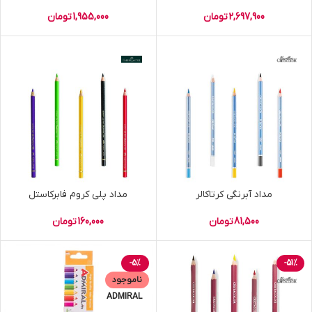
2,697,900
تومان
1,955,000
تومان
مداد آبرنگی کرتاکالر
مداد پلی کروم فابرکاستل
81,500
تومان
160,000
تومان
-5%
-51%
ناموجود
ADMIRAL