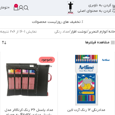
رد کردن به ناوبری
0
0
تومان
رد کردن به محتوای اصلی
% تخفیف های روز
لیست محصولات
خانه
لوازم التحریر
نوشت افزار
مداد رنگی
نمایش 1–16 از 206 نتیجه
مشاهده فیلترها
ناموجود
مدادرنگی 12 رنگ آرت لاین
مداد پاستل 36 رنگ کرتاکالر مدل
پاستل مدادی 47037 به همراه