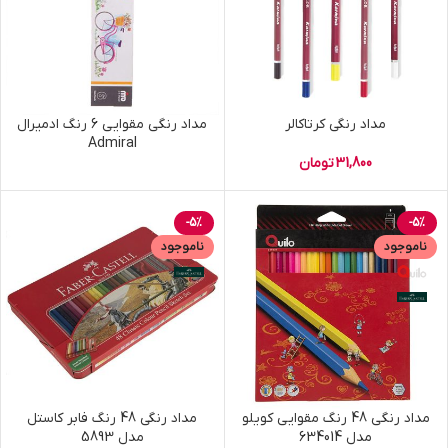
مداد رنگی کرتاکالر
مداد رنگي مقوايي 6 رنگ ادميرال
Admiral
31,800
تومان
-5%
-5%
ناموجود
ناموجود
مداد رنگي 48 رنگ مقوايي كويلو
مداد رنگی 48 رنگ فابر کاستل
مدل 634014
مدل 5893