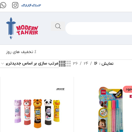
02188402803
% تخفیف های روز
نمایش
16
24
36
جود