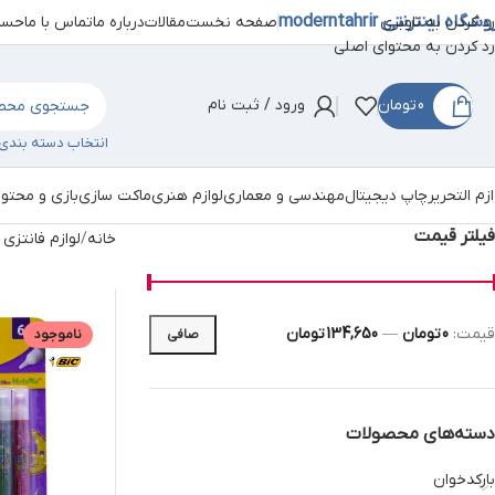
شگاه اینترنتی moderntahrir
صفحه نخست
مقالات
درباره ما
تماس با ما
حساب
رد کردن به ناوبری
رد کردن به محتوای اصلی
0
تومان
ورود / ثبت نام
انتخاب دسته بندی
ازم التحریر
چاپ دیجیتال
مهندسی و معماری
لوازم هنری
ماکت سازی
بازی و محتو
فیلتر قیمت
خانه
لوازم فانتزی 
قيمت:
0 تومان
—
134,650 تومان
صافی
ناموجود
دسته‌های محصولات
بارکدخوان