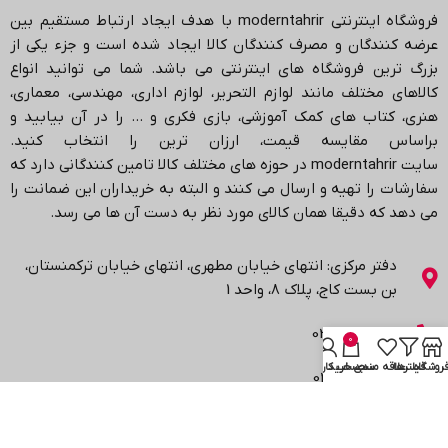
فروشگاه اینترنتی
moderntahrir
با هدف ایجاد ارتباط مستقیم بین
عرضه کنندگان و مصرف کنندگان کالا ایجاد شده است و جزء یکی از
بزرگ ترین فروشگاه های اینترنتی می باشد.
شما می توانید انواع
کالاهای مختلف مانند لوازم التحریر، لوازم اداری، مهندسی، معماری،
هنری، کتاب های کمک آموزشی، بازی فکری و … را در آن بیابید و
براساس مقایسه قیمت، ارزان ترین را انتخاب کنید.
سایت
moderntahrir
در حوزه های مختلف کالا تامین کنندگانی دارد که
سفارشات را تهیه و ارسال می کنند و البته به خریداران این ضمانت را
می دهد که دقیقا همان کالای مورد نظر به دست آن ها می رسد
.
دفتر مرکزی: انتهاي خیابان مطهری، انتهاي خیابان ترکمنستان،
بن بست کاج، پلاک ۸، واحد 1
02188402803
0
روشگاه
فیلترها
علاقه مندی
سبد خرید
حساب کاربری من
02188431569
واتساپ: 09361899670