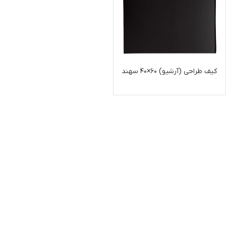
کیف طراحی (آرشیو) ۶۰×۴۰ سهند