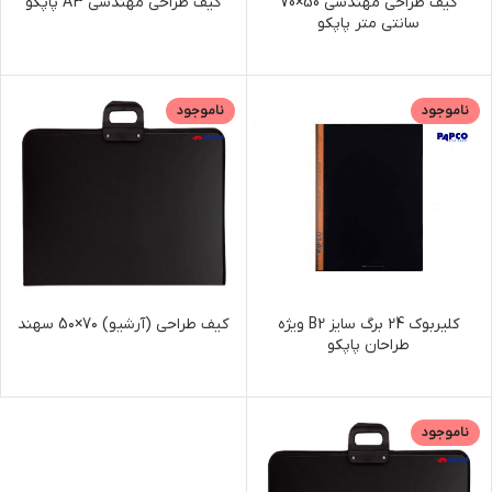
کیف طراحی مهندسی 50×70
کیف طراحی مهندسی A3 پاپکو
سانتی متر پاپکو
ناموجود
ناموجود
کلیربوك 24 برگ سایز B2 ویژه
کیف طراحی (آرشیو) 7۰×5۰ سهند
طراحان پاپکو
ناموجود