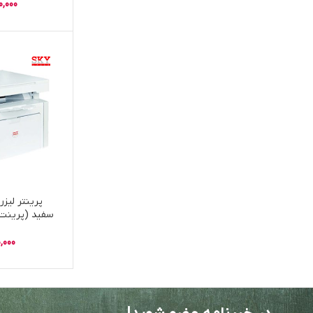
0,000
پرینتر لیزر
سفید (پرینت،
W
0,000