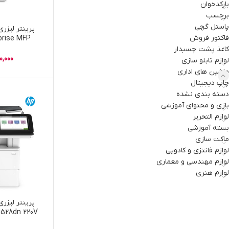
بارکدخوان
برچسب
پاستل گچی
فاکتور فروش
prise MFP
27dn+TRANS
کاغذ پشت چسبدار
0,000
لوازم تابلو سازی
ماشین های اداری
چاپ دیجیتال
دسته بندی نشده
بازی و محتوای آموزشی
لوازم التحریر
بسته آموزشی
ماکت سازی
لوازم فانتزی و کادویی
لوازم مهندسی و معماری
لوازم هنری
et M528dn 220V