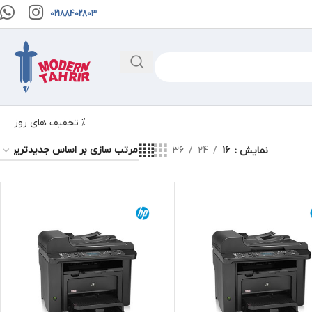
02188402803
% تخفیف های روز
نمایش
16
24
36