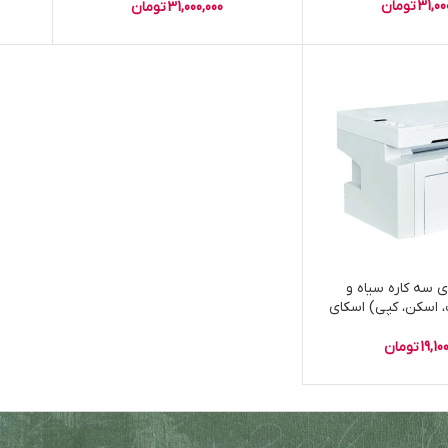
31,00
تومان
31,000,000
تومان
ی سه کاره سیاه و
 اسکن، کپی) اسکای
P300N
19,10
تومان