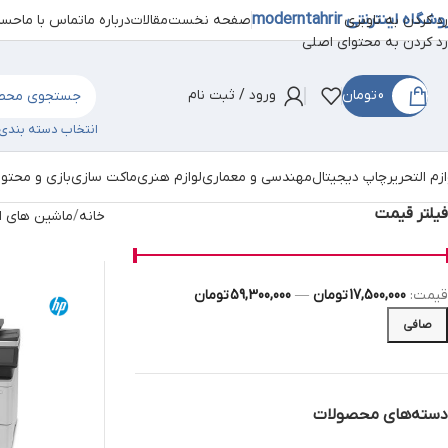
شگاه اینترنتی moderntahrir
صفحه نخست
مقالات
درباره ما
تماس با ما
حساب
رد کردن به ناوبری
رد کردن به محتوای اصلی
0
تومان
ورود / ثبت نام
انتخاب دسته بندی
ازم التحریر
چاپ دیجیتال
مهندسی و معماری
لوازم هنری
ماکت سازی
بازی و محتو
فیلتر قیمت
خانه
ماشین های ا
قيمت:
17,500,000 تومان
—
59,300,000 تومان
صافی
دسته‌های محصولات