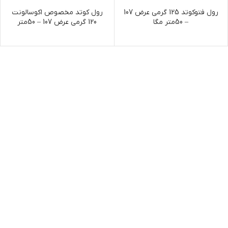
رول فتوکوتد 125 گرمی عرض 107
رول کوتد مخصوص اکوسالونت
– 50متر مگا
120 گرمی عرض 107 – 50متر