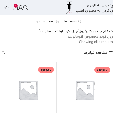
رد کردن به ناوبری
0
0
تومان
رد کردن به محتوای اصلی
% تخفیف های روز
لیست محصولات
خانه
چاپ دیجیتال
رول
رول اکوسالونت + سالونت
رول کوتد مخصوص اکوسالونت
Showing all 2 results
مشاهده فیلترها
ناموجود
ناموجود