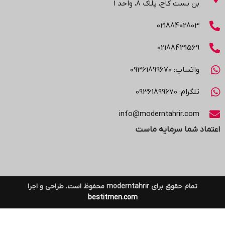
بن بست کاج، پلاک ۸، واحد 1
02188402803
02188431569
واتساپ: 09361899670
تلگرام: 09361899670
info@moderntahrir.com
اعتماد شما سرمایه ماست
تمام حقوق برای moderntahrir محفوظ است. طراحی و اجرا
bestitmen.com