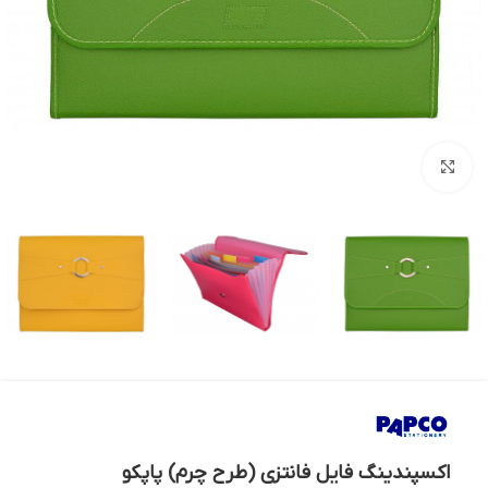
بزرگنمایی تصویر
اکسپندینگ فایل فانتزی (طرح چرم) پاپکو