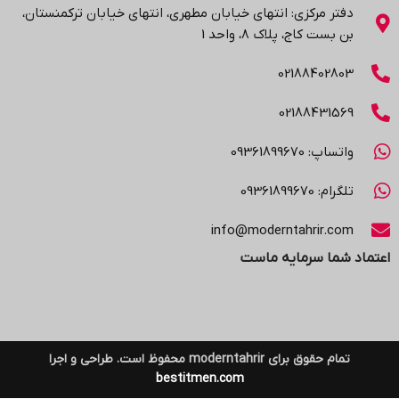
دفتر مرکزی: انتهاي خیابان مطهری، انتهاي خیابان ترکمنستان،
بن بست کاج، پلاک ۸، واحد 1
02188402803
02188431569
واتساپ: 09361899670
تلگرام: 09361899670
info@moderntahrir.com
اعتماد شما سرمایه ماست
تمام حقوق برای moderntahrir محفوظ است. طراحی و اجرا
bestitmen.com