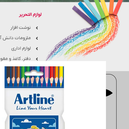
لوازم التحریر
نوشت افزار
ملزومات دانش آ
لوازم اداری
دفتر، کاغذ و مقوا
فروشگاه اینترنتی
moderntahrir
با 
جزء یکی از بزرگ ترین فروشگاه های 
مهندسی، معماری، هنری، کتاب های 
انتخاب کنید. سایت
moderntahrir
البته به خریداران این ضمانت را م
دفتر مرکزی: انتهاي خیابان مطهر