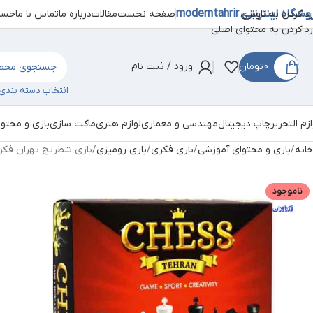
شگاه اینترنتی moderntahrir
صفحه نخست
مقالات
درباره ما
تماس با ما
حساب
رد کردن به ناوبری
رد کردن به محتوای اصلی
0
تومان
ورود / ثبت نام
انتخاب دسته بندی
ازم التحریر
چاپ دیجیتال
مهندسی و معماری
لوازم هنری
ماکت سازی
بازی و محتو
خانه
بازی و محتوای آموزشی
بازی فکری
بازی رومیزی
بازی شطرنج تهران فکرآ
ناموجود