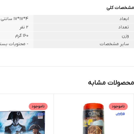
مشخصات کلی
ابعاد
4*17*17 سانتی متر
تعداد
2 نفر
وزن
160 گرم
سایر مشخصات
- محتویات بسته
محصولات مشابه
ناموجود
ناموجود