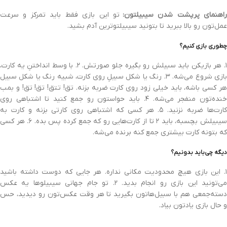
اهنمای پرپشت شدن سیبیلتون:
تو این بازی فقط باید تمرکز و سرعت
عمل‌تون رو بالا ببرید تا بتونید سیبیلتوترین آدم بشید.
چطوری بازی کنیم؟
۱. هر بازیکن باید سبیلش رو بگیره جلو صورتش. ۲. با وسط انداختنِ یه کارت،
بازی شروع می‌شه. ۳. رنگ یا شکل سبیلِ روی کارت، شبیه رنگ یا شکل سبیل
هر کسی باشه، باید خیلی زود روی کارت ضربه بزنه. تق! تتق! تق! تق! و بمب
خنده‌تون منفجر می‌شه. ۴. باید حواستون رو جمع کنید تا اشتباهی روی
کارت‌ها ضربه نزنید. ۵. هر کسی که اشتباهی روی کارتی بزنه و کارت به
سیبیلش بچسبه، باید ۲ تا از کارت‌هایی رو که جمع کرده پس بده. ۶. هر کسی
که بتونه کارت بیشتری جمع کنه برنده می‌شه.
دیگه چی‌باید بدونیم؟
۱. این بازی هیچ محدودیت مکانی نداره. هر جایی که دوست داشته باشید
می‌تونید این بازی رو انجام بدید. ۲. تو جام جهانی سیبیلوها یه عکس
دسته‌جمعی هم با سبیل‌هاتون بگیرید تا هر وقت عکس‌تون رو دیدید، حس
و حال بازی یادتون بیاد.