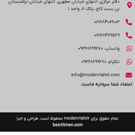
دفتر مرکزی: انتهاي خیابان مطهری، انتهاي خیابان ترکمنستان،
بن بست کاج، پلاک ۸، واحد 1
02188402803
02188431569
واتساپ: 09361899670
تلگرام: 09361899670
info@moderntahrir.com
اعتماد شما سرمایه ماست
تمام حقوق برای moderntahrir محفوظ است. طراحی و اجرا
bestitmen.com