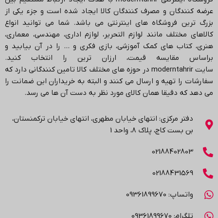
عرضه کنندگان و مصرف کنندگان کالا ایجاد شده است و جزء یکی از
بزرگ ترین فروشگاه های اینترنتی می باشد.
شما می توانید انواع
کالاهای مختلف مانند لوازم التحریر، لوازم اداری، مهندسی، معماری،
هنری، کتاب های کمک آموزشی، بازی فکری و … را در آن بیابید و
براساس مقایسه قیمت، ارزان ترین را انتخاب کنید.
سایت
moderntahrir
در حوزه های مختلف کالا تامین کنندگانی دارد که
سفارشات را تهیه و ارسال می کنند و البته به خریداران این ضمانت را
می دهد که دقیقا همان کالای مورد نظر به دست آن ها می رسد
.
دفتر مرکزی: انتهاي خیابان مطهری، انتهاي خیابان ترکمنستان،
بن بست کاج، پلاک ۸، واحد 1
02188402803
02188431569
واتساپ: 09361899670
تلگرام: 09361899670