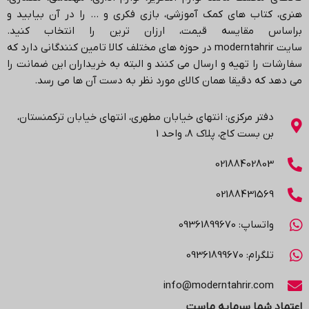
هنری، کتاب های کمک آموزشی، بازی فکری و … را در آن بیابید و
براساس مقایسه قیمت، ارزان ترین را انتخاب کنید.
سایت
moderntahrir
در حوزه های مختلف کالا تامین کنندگانی دارد که
سفارشات را تهیه و ارسال می کنند و البته به خریداران این ضمانت را
می دهد که دقیقا همان کالای مورد نظر به دست آن ها می رسد
.
دفتر مرکزی: انتهاي خیابان مطهری، انتهاي خیابان ترکمنستان،
بن بست کاج، پلاک ۸، واحد 1
02188402803
02188431569
واتساپ: 09361899670
تلگرام: 09361899670
info@moderntahrir.com
اعتماد شما سرمایه ماست