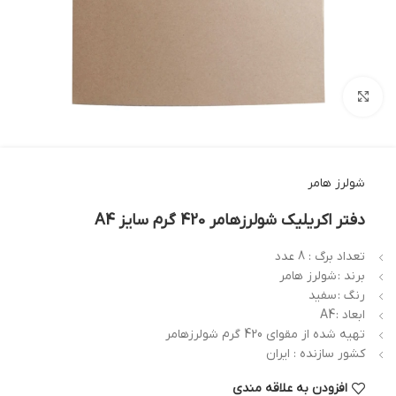
بزرگنمایی تصویر
شولرز هامر
دفتر اکریلیک شولرزهامر 420 گرم سایز A4
تعداد برگ : 8 عدد
برند :
شولرز هامر
رنگ :
سفید
ابعاد :
A4
تهیه شده از مقوای 420 گرم شولرزهامر
کشور سازنده : ایران
افزودن به علاقه مندی