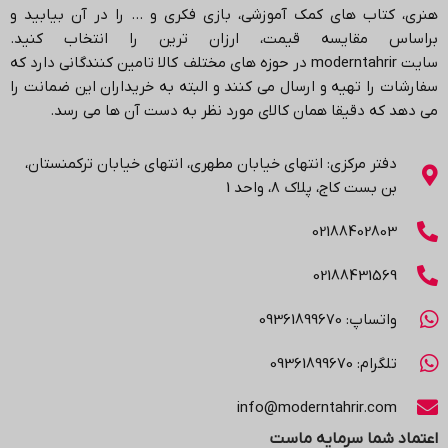
هنری، کتاب های کمک آموزشی، بازی فکری و … را در آن بیابید و
براساس مقایسه قیمت، ارزان ترین را انتخاب کنید.
سایت
moderntahrir
در حوزه های مختلف کالا تامین کنندگانی دارد که
سفارشات را تهیه و ارسال می کنند و البته به خریداران این ضمانت را
می دهد که دقیقا همان کالای مورد نظر به دست آن ها می رسد
.
دفتر مرکزی: انتهاي خیابان مطهری، انتهاي خیابان ترکمنستان،
بن بست کاج، پلاک ۸، واحد 1
02188402803
02188431569
واتساپ: 09361899670
تلگرام: 09361899670
info@moderntahrir.com
اعتماد شما سرمایه ماست