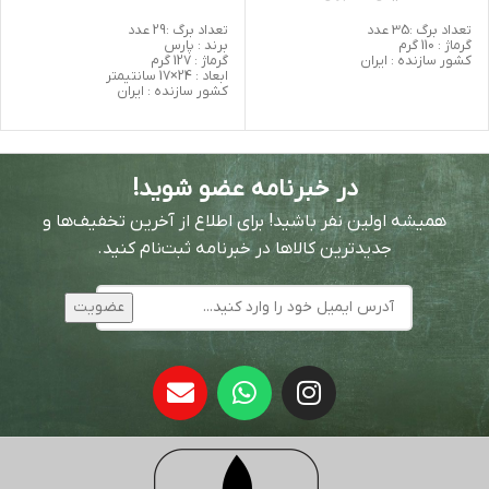
تعداد برگ :35 عدد
تعداد برگ :29 عدد
گرماژ : 110 گرم
برند : پارس
کشور سازنده : ایران
گرماژ : 127 گرم
ابعاد : 24×17 سانتیمتر
کشور سازنده : ایران
در خبرنامه عضو شوید!
همیشه اولین نفر باشید! برای اطلاع از آخرین تخفیف‌ها و
جدیدترین کالاها در خبرنامه ثبت‌نام کنید.