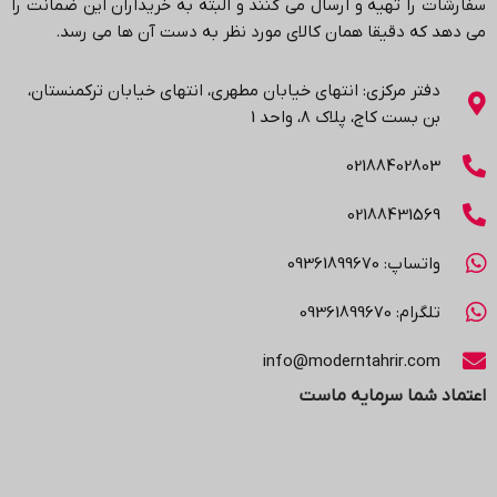
سفارشات را تهیه و ارسال می کنند و البته به خریداران این ضمانت را
می دهد که دقیقا همان کالای مورد نظر به دست آن ها می رسد
.
دفتر مرکزی: انتهاي خیابان مطهری، انتهاي خیابان ترکمنستان،
بن بست کاج، پلاک ۸، واحد 1
02188402803
02188431569
واتساپ: 09361899670
تلگرام: 09361899670
info@moderntahrir.com
اعتماد شما سرمایه ماست