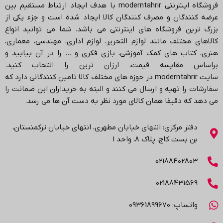
فروشگاه اینترنتی
moderntahrir
با هدف ایجاد ارتباط مستقیم بین
عرضه کنندگان و مصرف کنندگان کالا ایجاد شده است و جزء یکی از
بزرگ ترین فروشگاه های اینترنتی می باشد.
شما می توانید انواع
کالاهای مختلف مانند لوازم التحریر، لوازم اداری، مهندسی، معماری،
هنری، کتاب های کمک آموزشی، بازی فکری و … را در آن بیابید و
براساس مقایسه قیمت، ارزان ترین را انتخاب کنید.
سایت
moderntahrir
در حوزه های مختلف کالا تامین کنندگانی دارد که
سفارشات را تهیه و ارسال می کنند و البته به خریداران این ضمانت را
می دهد که دقیقا همان کالای مورد نظر به دست آن ها می رسد
.
دفتر مرکزی: انتهاي خیابان مطهری، انتهاي خیابان ترکمنستان،
بن بست کاج، پلاک ۸، واحد 1
02188402803
02188431569
واتساپ: 09361899670