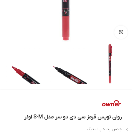
بزرگنمایی تصویر
روان نویس قرمز سی دی دو سر مدل S-M اونر
جنس بدنه:پلاستیک