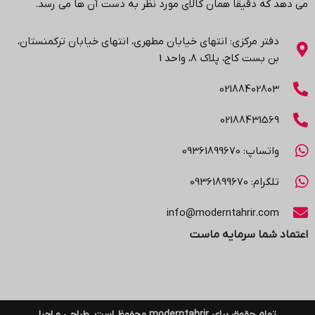
می دهد که دقیقا همان کالای مورد نظر به دست آن ها می رسد
.
دفتر مرکزی: انتهاي خیابان مطهری، انتهاي خیابان ترکمنستان،
بن بست کاج، پلاک ۸، واحد 1
02188402803
02188431569
واتساپ: 09361899670
تلگرام: 09361899670
info@moderntahrir.com
اعتماد شما سرمایه ماست
تمام حقوق برای moderntahrir محفوظ است. طراحی و اجرا