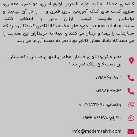
کالاهای مختلف مانند لوازم التحریر، لوازم اداری، مهندسی، معماری،
هنری، کتاب های کمک آموزشی، بازی فکری و … را در آن بیابید و
براساس مقایسه قیمت، ارزان ترین را انتخاب کنید.
سایت
moderntahrir
در حوزه های مختلف کالا تامین کنندگانی دارد که
سفارشات را تهیه و ارسال می کنند و البته به خریداران این ضمانت را
می دهد که دقیقا همان کالای مورد نظر به دست آن ها می رسد
.
دفتر مرکزی: انتهاي خیابان مطهری، انتهاي خیابان ترکمنستان،
بن بست کاج، پلاک ۸، واحد 1
02188402803
02188431569
واتساپ: 09361899670
تلگرام: 09361899670
info@moderntahrir.com