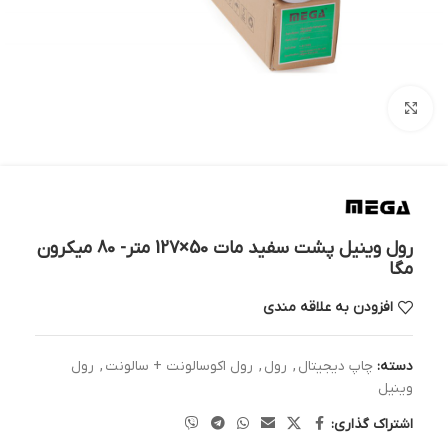
بزرگنمایی تصویر
رول وینیل پشت سفید مات 50×127 متر- 80 میکرون
مگا
افزودن به علاقه مندی
دسته:
چاپ دیجیتال
,
رول
,
رول اکوسالونت + سالونت
,
رول
وینیل
اشتراک گذاری: