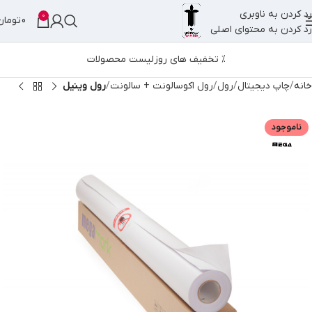
رد کردن به ناوبری
0
0
تومان
رد کردن به محتوای اصلی
% تخفیف های روز
لیست محصولات
خانه
چاپ دیجیتال
رول
رول اکوسالونت + سالونت
رول وینیل
ناموجود