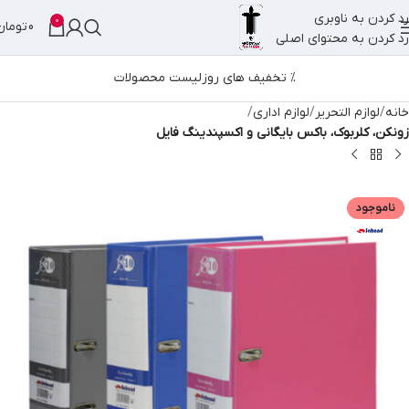
رد کردن به ناوبری
0
0
تومان
رد کردن به محتوای اصلی
% تخفیف های روز
لیست محصولات
خانه
لوازم التحریر
لوازم اداری
زونکن، کلربوک، باکس بایگانی و اکسپندینگ فایل
ناموجود