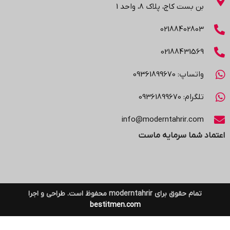
بن بست کاج، پلاک ۸، واحد 1
02188402803
02188431569
واتساپ: 09361899670
تلگرام: 09361899670
info@moderntahrir.com
اعتماد شما سرمایه ماست
تمام حقوق برای moderntahrir محفوظ است. طراحی و اجرا
bestitmen.com