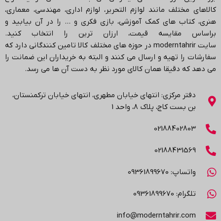
کالاهای مختلف مانند لوازم التحریر، لوازم اداری، مهندسی، معماری،
هنری، کتاب های کمک آموزشی، بازی فکری و … را در آن بیابید و
براساس مقایسه قیمت، ارزان ترین را انتخاب کنید.
سایت
moderntahrir
در حوزه های مختلف کالا تامین کنندگانی دارد که
سفارشات را تهیه و ارسال می کنند و البته به خریداران این ضمانت را
می دهد که دقیقا همان کالای مورد نظر به دست آن ها می رسد
.
دفتر مرکزی: انتهاي خیابان مطهری، انتهاي خیابان ترکمنستان،
بن بست کاج، پلاک ۸، واحد 1
02188402803
02188431569
واتساپ: 09361899670
تلگرام: 09361899670
info@moderntahrir.com