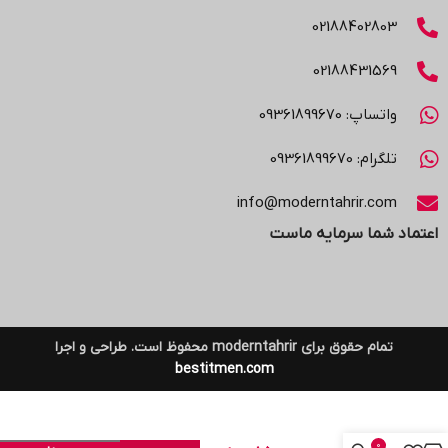
02188402803
02188431569
واتساپ: 09361899670
تلگرام: 09361899670
info@moderntahrir.com
اعتماد شما سرمایه ماست
تمام حقوق برای moderntahrir محفوظ است. طراحی و اجرا
bestitmen.com
طلق شفاف
پشت
0