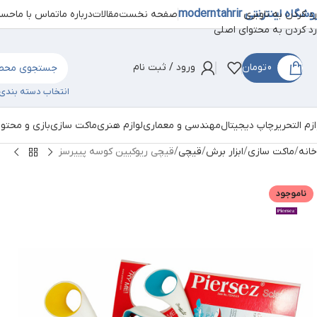
شگاه اینترنتی moderntahrir
صفحه نخست
مقالات
درباره ما
تماس با ما
حساب
رد کردن به ناوبری
رد کردن به محتوای اصلی
0
تومان
ورود / ثبت نام
انتخاب دسته بندی
ازم التحریر
چاپ دیجیتال
مهندسی و معماری
لوازم هنری
ماکت سازی
بازی و محتو
خانه
ماکت سازی
ابزار برش
قیچی
قیچی ریوکیین کوسه پییرسز
ناموجود