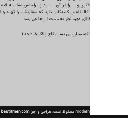
کمک آموزشی، بازی فکری و … را در آن بیابید و براساس مقایسه قیمت،
در حوزه های مختلف کالا تامین کنندگانی دارد که سفارشات را تهیه و ا
ی دهد که دقیقا همان کالای مورد نظر به دست آن ها می رسد
.
ی، انتهاي خیابان ترکمنستان، بن بست کاج، پلاک ۸، واحد 1
تمام حقوق برای moderntahrir محفوظ است. طراحی و اجرا
bestitmen.com