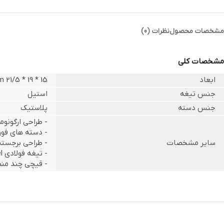
مشخصات محصول
نظرات (0)
مشخصات کلی
ابعاد
15 * 19 * 21/5 cm
جنس تیغه
استیل
جنس دسته
پلاستیک
- طراحی ارگونو
- دسته های فوق
سایر مشخصات
- طراحی برجسته
- تیغه فولادی Stainless Steel
- قیچی چند منظو