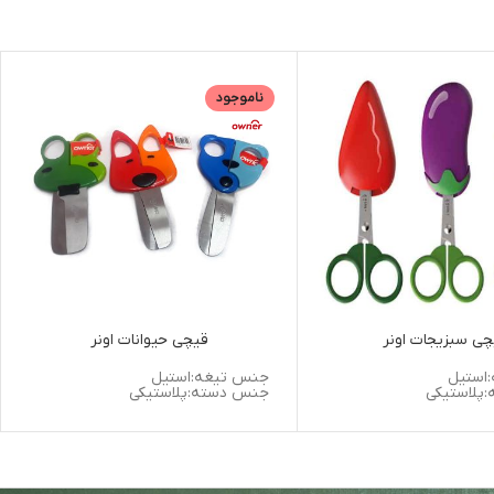
ناموجود
چی سبزیجات اونر
قیچی حیوانات اونر
استیل
جنس تیغه:استیل
پلاستیکی
جنس دسته:پلاستیکی