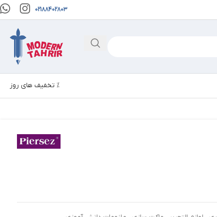
02188402803
% تخفیف های روز