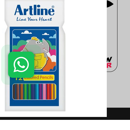
مهندسی، معماری، هنری، کتاب های 
انتخاب کنید. سایت
moderntahrir
البته به خریداران این ضمانت را م
دفتر مرکزی: انتهاي خیابان مطهر
02188402803
02188431569
واتساپ: 09361899670
تلگرام: 09361899670
info@moderntahrir.com