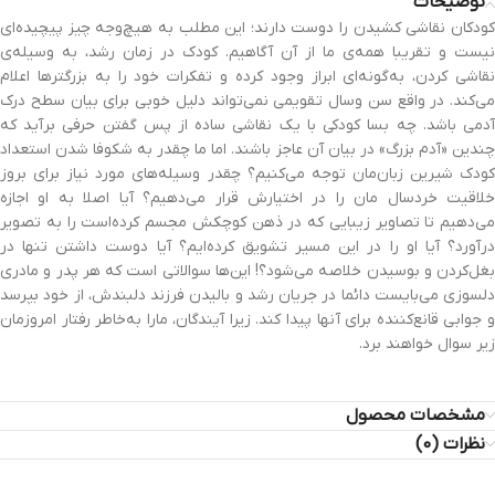
توضیحات
کودکان نقاشی کشیدن را دوست دارند؛ این مطلب به هیچ‌وجه چیز پیچیده‌ای
نیست و تقریبا همه‌ی ما از آن آگاهیم. کودک در زمان رشد، به وسیله‌ی
نقاشی کردن، به‌گونه‌ای ابراز وجود کرده و تفکرات خود را به بزرگترها اعلام
می‌کند. در واقع سن وسال تقویمی نمی‌تواند دلیل خوبی برای بیان سطح درک
آدمی باشد. چه بسا کودکی با یک نقاشی ساده از پس گفتن حرفی برآید که
چندین «آدم بزرگ» در بیان آن عاجز باشند. اما ما چقدر به شکوفا شدن استعداد
کودک شیرین زبان‌مان توجه می‌کنیم؟ چقدر وسیله‌های مورد نیاز برای بروز
خلاقیت خردسال مان را در اختیارش قرار می‌دهیم؟ آیا اصلا به او اجازه
می‌دهیم تا تصاویر زیبایی که در ذهن کوچکش مجسم کرده‌است را به تصویر
درآورد؟ آیا او را در این مسیر تشویق کرده‌ایم؟ آیا دوست داشتن تنها در
بغل‌کردن و بوسیدن خلاصه می‌شود؟! این‌ها سوالاتی است که هر پدر و مادری
دلسوزی می‌بایست دائما در جریان رشد و بالیدن فرزند دلبندش، از خود بپرسد
و جوابی قانع‌کننده برای آنها پیدا کند. زیرا آیندگان، مارا به‌خاطر رفتار امروزمان
زیر سوال خواهند برد.
مشخصات محصول
نظرات (0)