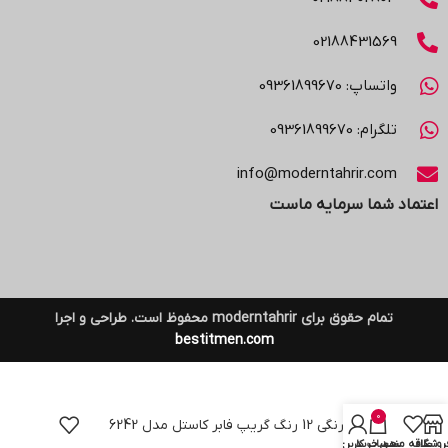
02188431569
واتساپ: 09361899670
تلگرام: 09361899670
info@moderntahrir.com
اعتماد شما سرمایه ماست
تمام حقوق برای moderntahrir محفوظ است. طراحی و اجرا
bestitmen.com
0
مداد آبرنگی 12 رنگ گریپ فابر کاستل مدل 6242
روشگاه
علاقه مندی
سبد خرید
حساب کاربری من