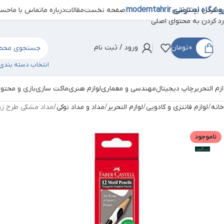
شگاه اینترنتی moderntahrir
صفحه نخست
مقالات
درباره ما
تماس با ما
حساب
رد کردن به ناوبری
رد کردن به محتوای اصلی
0
تومان
ورود / ثبت نام
انتخاب دسته بندی
ازم التحریر
چاپ دیجیتال
مهندسی و معماری
لوازم هنری
ماکت سازی
بازی و محتو
خانه
لوازم فانتزی و کادویی
لوازم التحریر
مداد و مداد نوکی
مداد مشکی طرح زرافه
ناموجود