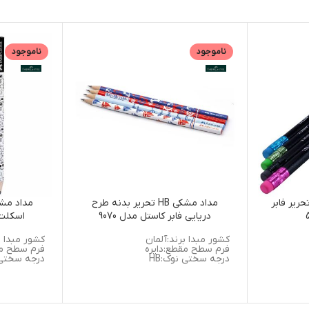
ناموجود
ناموجود
 مشکی بلک وود HB تحریر فابر
مداد مشکی HB تحریر بدنه طرح
دریایی فابر کاستل مدل 9070
اسکلت ف
کشور مبدا برند:آلمان
کشور مبدا ب
فرم سطح مقطع:دایره
فرم سطح مق
درجه سختی نوک:HB
درجه سختی ن