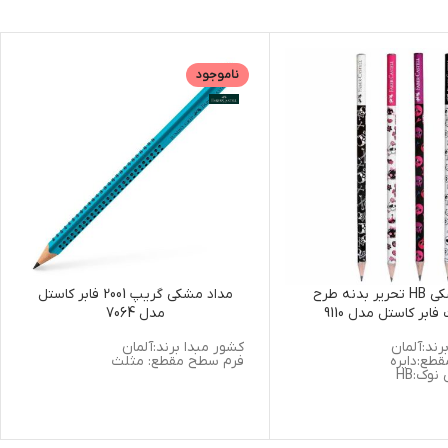
ناموجود
مداد مشکی HB تحریر بدنه طرح
مداد مشکی گریپ 2001 فابر کاستل
ابر کاستل مدل 9110
مدل 7064
رند:آلمان
کشور مبدا برند:آلمان
طع:دایره
فرم سطح مقطع: مثلث
وک:HB