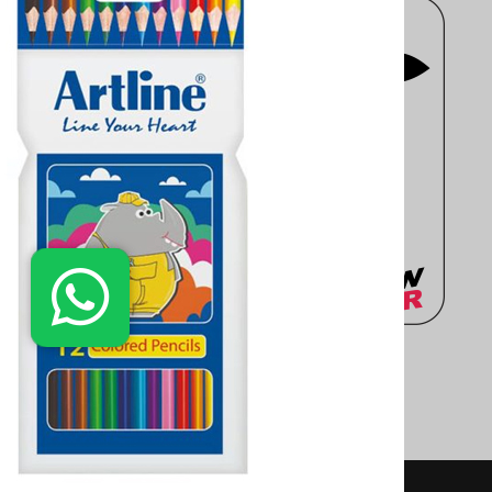
فروشگاه اینترنتی
moderntahrir
با 
جزء یکی از بزرگ ترین فروشگاه های 
مهندسی، معماری، هنری، کتاب های 
انتخاب کنید. سایت
moderntahrir
البته به خریداران این ضمانت را م
دفتر مرکزی: انتهاي خیابان مطهر
02188402803
02188431569
واتساپ: 09361899670
تلگرام: 09361899670
info@moderntahrir.com