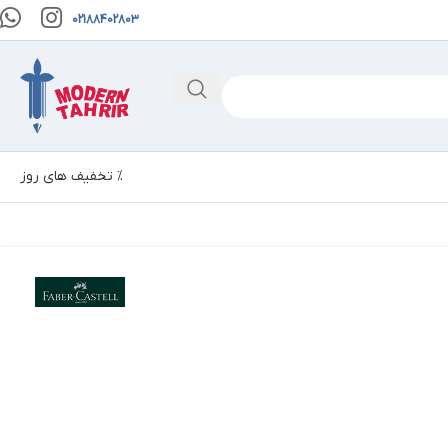
02188402803
% تخفیف های روز