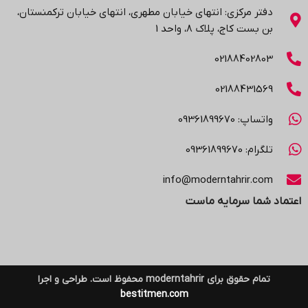
دفتر مرکزی: انتهاي خیابان مطهری، انتهاي خیابان ترکمنستان،
بن بست کاج، پلاک ۸، واحد 1
02188402803
02188431569
واتساپ: 09361899670
تلگرام: 09361899670
info@moderntahrir.com
اعتماد شما سرمایه ماست
تمام حقوق برای moderntahrir محفوظ است. طراحی و اجرا
bestitmen.com