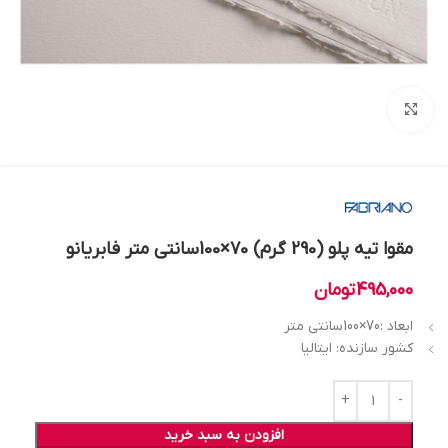
بزرگنمایی تصویر
مقوا تیه پلو (290 گرم) 70×100سانتی متر فابریانو
495,000
تومان
ابعاد :70×100سانتی متر
کشور سازنده: ایتالیا
افزودن به سبد خرید