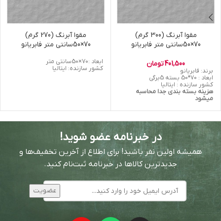
مقوا آبرنگ (300 گرم)
مقوا آبرنگ (270 گرم)
70×50سانتی متر فابریانو
70×50سانتی متر فابریانو
ابعاد :70×50سانتی متر
401,500
تومان
کشور سازنده: ایتالیا
برند: فابریانو
ابعاد : 70*50 بسته 5برگی
کشور سازنده : ایتالیا
هزینه بسته بندی جدا محاسبه
میشود
در خبرنامه عضو شوید!
همیشه اولین نفر باشید! برای اطلاع از آخرین تخفیف‌ها و
جدیدترین کالاها در خبرنامه ثبت‌نام کنید.