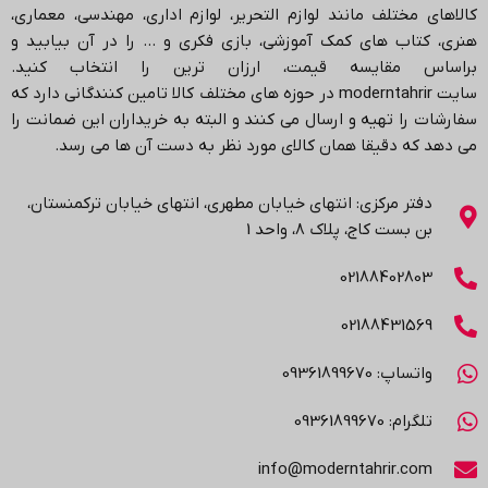
کالاهای مختلف مانند لوازم التحریر، لوازم اداری، مهندسی، معماری،
هنری، کتاب های کمک آموزشی، بازی فکری و … را در آن بیابید و
براساس مقایسه قیمت، ارزان ترین را انتخاب کنید.
سایت
moderntahrir
در حوزه های مختلف کالا تامین کنندگانی دارد که
سفارشات را تهیه و ارسال می کنند و البته به خریداران این ضمانت را
می دهد که دقیقا همان کالای مورد نظر به دست آن ها می رسد
.
دفتر مرکزی: انتهاي خیابان مطهری، انتهاي خیابان ترکمنستان،
بن بست کاج، پلاک ۸، واحد 1
02188402803
02188431569
واتساپ: 09361899670
تلگرام: 09361899670
info@moderntahrir.com