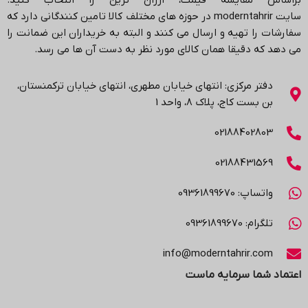
براساس مقایسه قیمت، ارزان ترین را انتخاب کنید.
سایت
moderntahrir
در حوزه های مختلف کالا تامین کنندگانی دارد که
سفارشات را تهیه و ارسال می کنند و البته به خریداران این ضمانت را
می دهد که دقیقا همان کالای مورد نظر به دست آن ها می رسد
.
دفتر مرکزی: انتهاي خیابان مطهری، انتهاي خیابان ترکمنستان،
بن بست کاج، پلاک ۸، واحد 1
02188402803
02188431569
واتساپ: 09361899670
تلگرام: 09361899670
info@moderntahrir.com
اعتماد شما سرمایه ماست