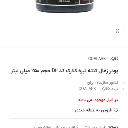
بزرگنمایی تصویر
کُلارک - COALARK
پودر زغال کنته تیره کلارک کد D2 حجم 250 میلی لیتر
کشور سازنده :
ایران
برند :
کُلارک – COALARK
در انبار موجود نمی باشد
افزودن به علاقه مندی
دسته:
طراحی و نقاشی
,
گرافیت و ذغال
,
لوازم هنری