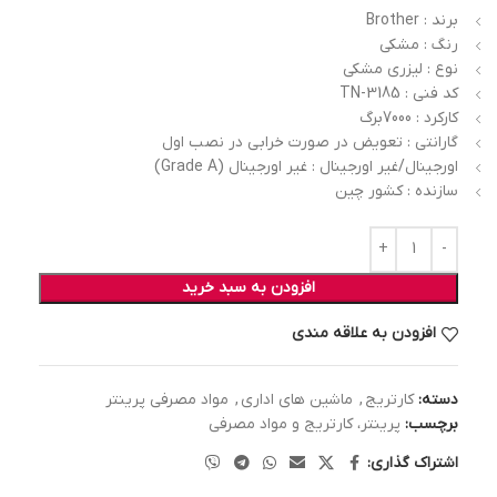
برند : Brother
رنگ : مشکی
نوع : لیزری مشکی
کد فنی : TN-3185
کارکرد : 7000برگ
گارانتی : تعویض در صورت خرابی در نصب اول
اورجینال/غیر اورجینال : غیر اورجینال (Grade A)
سازنده : کشور چین
افزودن به سبد خرید
افزودن به علاقه مندی
دسته:
کارتریج
,
ماشین های اداری
,
مواد مصرفی پرینتر
برچسب:
پرینتر، کارتریج و مواد مصرفی
اشتراک گذاری: