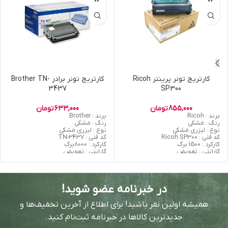
کارتریج تونر پرینتر Ricoh
کارتریج تونر برادر Brother TN-
3437
SP300
855,000
تومان
633,000
تومان
برند : Ricoh
برند : Brother
رنگ : مشکی
رنگ : مشکی
نوع : لیزری مشکی
نوع : لیزری مشکی
کد فنی : Ricoh SP300
کد فنی : TN-3437
کارکرد : 1500 برگ
کارکرد : 8000برگ
گارانتی : تعویض
گارانتی : تعویض
اورجینال/غیر اورجینال : غیر اورجینال
اورجینال/غیر اورجینال : غیر اورجینال
(Grade A)
(Grade A)
سازنده : کشور چین
سازنده : کشور چین
در خبرنامه عضو شوید!
همیشه اولین نفر باشید! برای اطلاع از آخرین تخفیف‌ها و
جدیدترین کالاها در خبرنامه ثبت‌نام کنید.