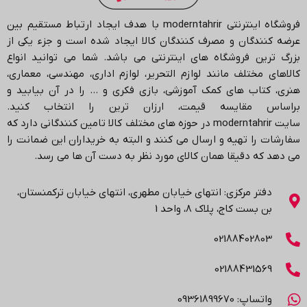
فروشگاه اینترنتی
moderntahrir
با هدف ایجاد ارتباط مستقیم بین
عرضه کنندگان و مصرف کنندگان کالا ایجاد شده است و جزء یکی از
بزرگ ترین فروشگاه های اینترنتی می باشد.
شما می توانید انواع
کالاهای مختلف مانند لوازم التحریر، لوازم اداری، مهندسی، معماری،
هنری، کتاب های کمک آموزشی، بازی فکری و … را در آن بیابید و
براساس مقایسه قیمت، ارزان ترین را انتخاب کنید.
سایت
moderntahrir
در حوزه های مختلف کالا تامین کنندگانی دارد که
سفارشات را تهیه و ارسال می کنند و البته به خریداران این ضمانت را
می دهد که دقیقا همان کالای مورد نظر به دست آن ها می رسد
.
دفتر مرکزی: انتهاي خیابان مطهری، انتهاي خیابان ترکمنستان،
بن بست کاج، پلاک ۸، واحد 1
02188402803
02188431569
واتساپ: 09361899670