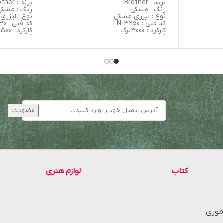
برند : Brother
برند : Brother
رنگ : مشکی
رنگ : مشکی
نوع : لیزری مشکی
نوع : لیزر
کد فنی : TN-3250
کد فنی : TN-2130
کارکرد : 3000برگ
کارکرد : 1500 برگ
 اورجینال
گارانتی : تعویض در صورت خرابی در
گارانتی : ت
نصب اول
نصب اول
اورجینال/غیر اورجینال : غیر اورجینال
اورجینال/غیر
(Grade A)
(Grade A)
سازنده : کشور چین
سازنده : ک
کتاب
لوازم هنری
موزی