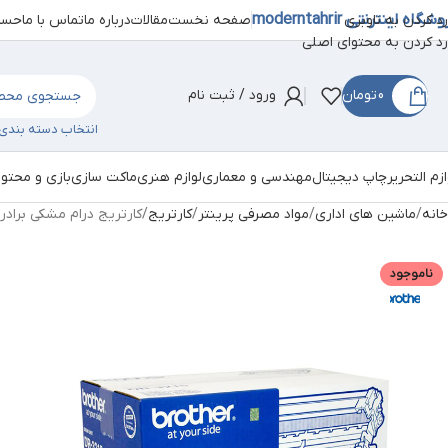
شگاه اینترنتی moderntahrir
صفحه نخست
مقالات
درباره ما
تماس با ما
حساب
رد کردن به ناوبری
رد کردن به محتوای اصلی
0
تومان
ورود / ثبت نام
انتخاب دسته بندی
ازم التحریر
چاپ دیجیتال
مهندسی و معماری
لوازم هنری
ماکت سازی
بازی و محتو
خانه
ماشین های اداری
مواد مصرفی پرینتر
کارتریج
کارتریج درام مشکی برادر rother DR 3215
ناموجود