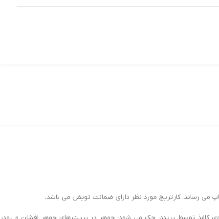
روی کاغذ توسط پرینتر حک می شود؛ جوهر در پرینترهای جوهر افشان و پودر