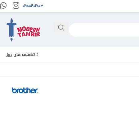
02188402803
% تخفیف های روز