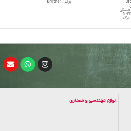
برند : Brother
ی مشکی
عویض در صورت خرابی در
 اورجینال : غیر اورجینال
شور چین
لوازم مهندسی و معماری