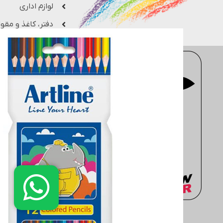
لوازم اداری
دفتر، کاغذ و مقوا
فروشگاه اینترنتی
moderntahrir
با 
جزء یکی از بزرگ ترین فروشگاه های 
مهندسی، معماری، هنری، کتاب های 
انتخاب کنید. سایت
moderntahrir
البته به خریداران این ضمانت را م
دفتر مرکزی: انتهاي خیابان مطهر
02188402803
02188431569
واتساپ: 09361899670