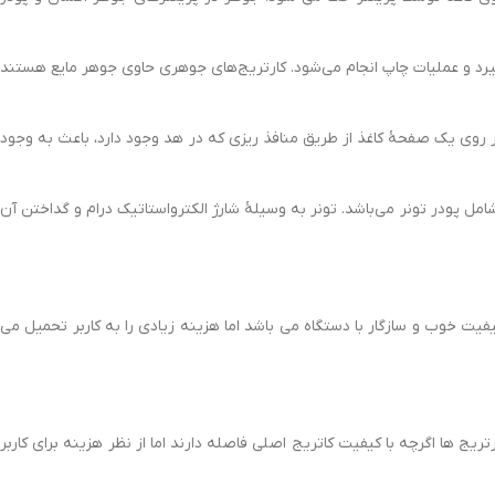
ی‌گیرد و عملیات چاپ انجام می‌شود. کارتریج‌های جوهری حاوی جوهر مایع هستند
دن قطرات ریز جوهر روی یک صفحهٔ کاغذ از طریق منافذ ریزی که در هد وجود دارد، باعث به وجود
ارتریج DR 3215 یکی از اجزای مصرف شدنی پرینتر لیزری است که شامل پودر تونر می‌باشد. تونر به وسیلهٔ شارژ الکترواستاتیک درام و گداختن آن
کیفیت خوب و سازگار با دستگاه می باشد اما هزینه زیادی را به کاربر تحمیل می
ن کارتریج ها اگرچه با کیفیت کاتریج اصلی فاصله دارند اما از نظر هزینه برای کاربر