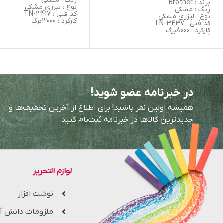
رنگ : مشکی
برند : Brother
نوع : لیزری مشکی
رنگ : مشکی
کد فنی : TN-3417
نوع : لیزری مشکی
کارکرد : 3000برگ
کد فنی : TN-3437
گارانتی : تعویض
کارکرد : 8000برگ
اورجینال/غیر اورجینال : غیر
گارانتی : تعویض
(Grade A)
اورجینال/غیر اورجینال : غیر اورجینال
سازنده : کشور چین
(Grade A)
سازنده : کشور چین
در خبرنامه عضو شوید!
همیشه اولین نفر باشید! برای اطلاع از آخرین تخفیف‌ها و
جدیدترین کالاها در خبرنامه ثبت‌نام کنید.
لوازم التحریر
نوشت افزار
ملزومات دانش آ