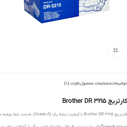
بزرگنمایی تصویر
توضیحات
مشخصات محصول
نظرات (0)
کارتریج Brother DR 3215
کارتریج Brother DR 3215 با کیفیت درجه یک (Grade A)، خدمت شما عرضه می شود. کارتریج
پرینت چیست؟
چاپ یا پرینت، به عمل پاشیده شدن رنگ یا گداختن پودر بر 