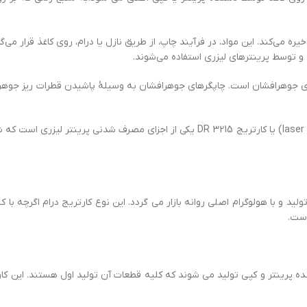
ره می‌کند. این مواد، در فرآیند چاپ، از طریق نازل یا درام، روی کاغذ قرار م
Ink cartri) منبع تامین رنگ در چاپگرهای جوهرافشان است. چاپگرهای جوهرافشان به وسیلهٔ پاشی
کارتریج تونر (به انگلیسی: Toner cartridge) یا لیزر تونر (به انگلیسی: laser toner) یا ک
ید و با هولوگرام اصلی روانه بازار می گردد. این نوع کارتریج درام اگرچه با 
است.
ت های غیر سازنده پرینتر و کپی تولید می شوند که کلیه قطعات آن تولید اول هستند. ای