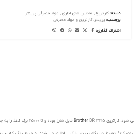
دسته:
کارتریج
,
ماشین های اداری
,
مواد مصرفی پرینتر
برچسب:
پرینتر، کارتریج و مواد مصرفی
اشتراک گذاری:
DR 3215 قابل شارژ بوده و تا 25000 برگ کاغذ را به چاپ می رساند. کارتریج مورد نظر دارای ضمانت تویض می باشد.
Brother
روی کاغذ توسط دستگاه پرینتر یا کپی اطلاق می شود.به منبع رنگی که بر 