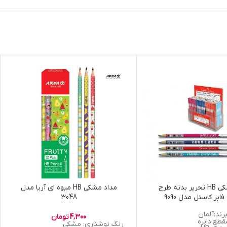
مداد مشکی HB تحریر بدنه طرح
مداد مشکی HB میوه ای آریا مدل
ابر کاستل مدل 9090
3048
رند:آلمان
4,300
تومان
طع:دایره
رنگ نوشتاری: مشکی