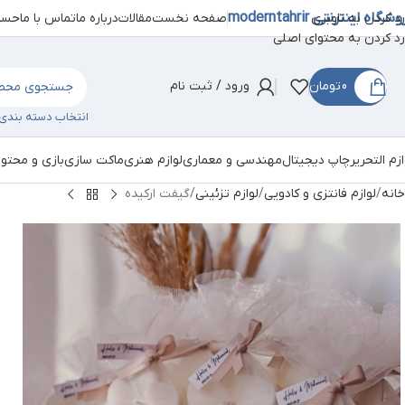
شگاه اینترنتی moderntahrir
صفحه نخست
مقالات
درباره ما
تماس با ما
حساب
رد کردن به ناوبری
رد کردن به محتوای اصلی
0
تومان
ورود / ثبت نام
انتخاب دسته بندی
ازم التحریر
چاپ دیجیتال
مهندسی و معماری
لوازم هنری
ماکت سازی
بازی و محتو
خانه
لوازم فانتزی و کادویی
لوازم تزئینی
گیفت ارکیده