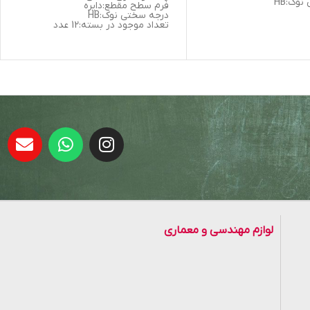
وک:HB
فرم سطح مقطع:دایره
درجه سختی نوک:HB
تعداد موجود در بسته:12 عدد
ارسال رنگ محصول به صورت رندم
می باشد.
لوازم مهندسی و معماری