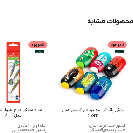
محصولات مشابه
ناموجود
ناموجود
تراش پاک کن موتیو فابر کاستل مدل
مداد مشکی طرح هیولا فا
3522
مدل 8311
کشور مبدا برند:آلمان
پک آویز 12 عددی
جنس بدنه:پلاستیکی
جنس جعبه:مقوایی