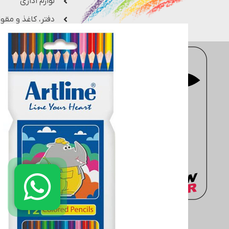
لوازم اداری
دفتر، کاغذ و مقوا
فروشگاه اینترنتی
moderntahrir
با 
جزء یکی از بزرگ ترین فروشگاه های 
مهندسی، معماری، هنری، کتاب های 
انتخاب کنید. سایت
moderntahrir
البته به خریداران این ضمانت را م
دفتر مرکزی: انتهاي خیابان مطهر
02188402803
02188431569
واتساپ: 09361899670
تلگرام: 09361899670