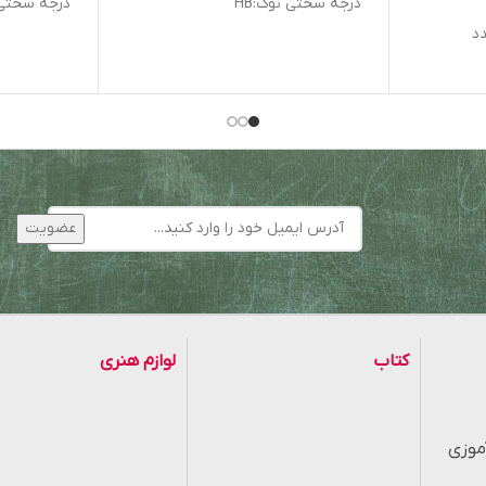
درجه سختی نوک:HB
درجه سختی ن
کتاب
لوازم هنری
موزی