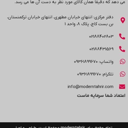
می دهد که دقیقا همان کالای مورد نظر به دست آن ها می رسد
.
دفتر مرکزی: انتهاي خیابان مطهری، انتهاي خیابان ترکمنستان،
بن بست کاج، پلاک ۸، واحد 1
02188402803
02188431569
واتساپ: 09361899670
تلگرام: 09361899670
info@moderntahrir.com
اعتماد شما سرمایه ماست