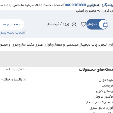
شگاه اینترنتی moderntahrir
صفحه نخست
مقالات
درباره ما
تماس با ما
حساب
رد کردن به ناوبری
رد کردن به محتوای اصلی
0
تومان
ورود / ثبت نام
انتخاب دسته بندی
ازم التحریر
چاپ دیجیتال
مهندسی و معماری
لوازم هنری
ماکت سازی
بازی و محتو
دسته‌های محصولات
خانه
فروشگاه
پاکسازی فیلتر
بارکدخوان
برچسب
پاستل گچی
فاکتور فروش
کاغذ پشت چسبدار
لوازم تابلو سازی