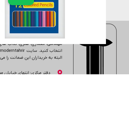
دفتر، کاغذ و مقوا
فروشگاه اینترنتی
moderntahrir
با 
جزء یکی از بزرگ ترین فروشگاه های 
مهندسی، معماری، هنری، کتاب های 
انتخاب کنید. سایت
moderntahrir
البته به خریداران این ضمانت را م
دفتر مرکزی: انتهاي خیابان مطهر
02188402803
02188431569
واتساپ: 09361899670
تلگرام: 09361899670