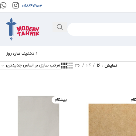
02188402803
% تخفیف های روز
نمایش
16
24
36
ام
پیشگام