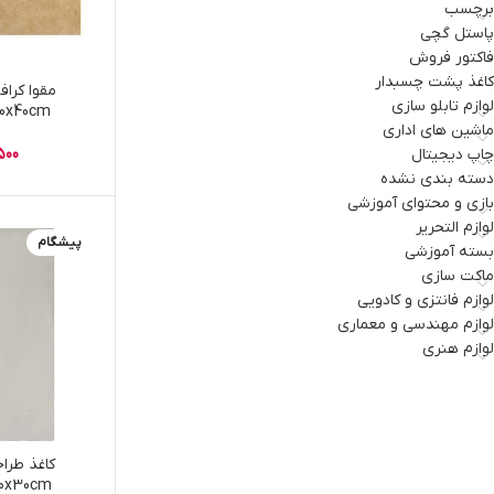
برچسب
پاستل گچی
فاکتور فروش
کاغذ پشت چسبدار
لوازم تابلو سازی
30x40cm بسته 20ب
ماشین های اداری
500
چاپ دیجیتال
دسته بندی نشده
بازی و محتوای آموزشی
لوازم التحریر
پیشگام
بسته آموزشی
ماکت سازی
لوازم فانتزی و کادویی
لوازم مهندسی و معماری
لوازم هنری
20x30cm بسته 30ب