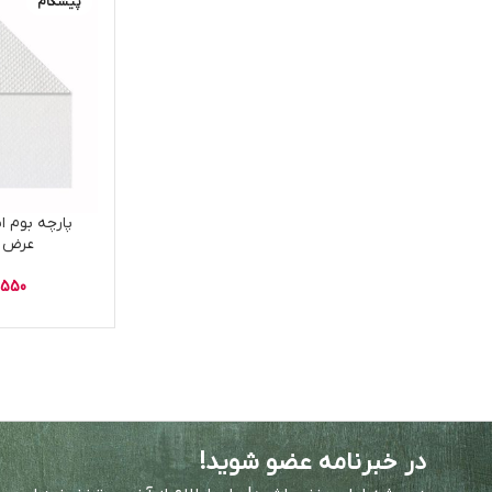
پیشگام
عرض 152cm کد15
6,550
در خبرنامه عضو شوید!