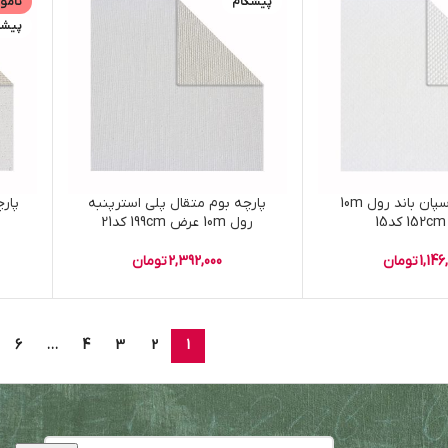
پیشگام
نامو
پیشگ
پارچه بوم اسپان باند رول 10m
پارچه بوم متقال پلی استرپنبه
رول 10m عرض 199cm کد21
1,14
تومان
2,392,000
تومان
6
…
4
3
2
1