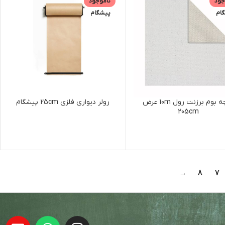
جود
ناموجود
ام
پیشگام
پارچه بوم برزنت رول 10m عرض
رولر دیواری فلزی 25cm پیشگام
205cm
→
8
7