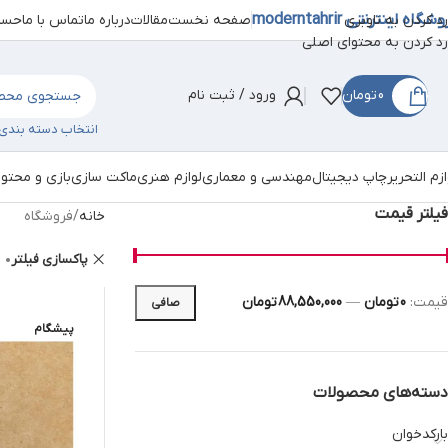
شگاه اینترنتی moderntahrir
صفحه نخست
مقالات
درباره ما
تماس با ما
حساب
رد کردن به ناوبری
رد کردن به محتوای اصلی
0
تومان
ورود / ثبت نام
انتخاب دسته بندی
ازم التحریر
چاپ دیجیتال
مهندسی و معماری
لوازم هنری
ماکت سازی
بازی و محتو
فیلتر قیمت
خانه
فروشگاه
پاکسازی فیلتر
قيمت:
0 تومان
—
88,550,000 تومان
صافی
پیشگام
دسته‌های محصولات
بارکدخوان