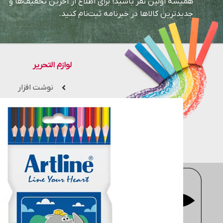
همیشه اولین نفر باشید! برای اطلاع از آخرین تخفیف‌ها و
جدیدترین کالاها در خبرنامه ثبت‌نام کنید.
لوازم التحریر
نوشت افزار
ملزومات دانش آ
لوازم اداری
دفتر، کاغذ و مقوا
فروشگاه اینترنتی
moderntahrir
با 
جزء یکی از بزرگ ترین فروشگاه های 
مهندسی، معماری، هنری، کتاب های 
انتخاب کنید. سایت
moderntahrir