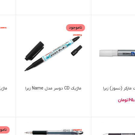
ناموجود
مارکر (نسوز) زبرا
ماژیک CD دوسر مدل Name زبرا
65,
تومان
نامو