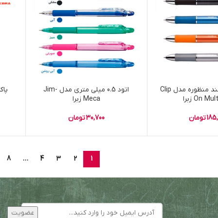
اتود خودکار چند منظوره مدل Clip
اتود 0.5 میلی متری مدل Jim-
On Mul زبرا
Meca زبرا
185
تومان
30,700
تومان
8
…
4
3
2
1