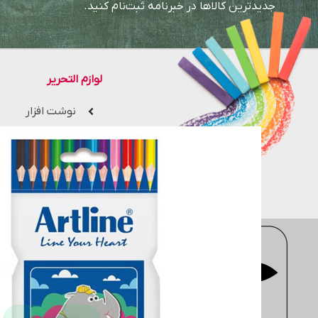
جدیدترین کالاها در خبرنامه ثبت‌نام کنید.
لوازم التحریر
نوشت افزار
ملزومات دانش آ
لوازم اداری
دفتر، کاغذ و مقوا
فروشگاه اینترنتی
moderntahrir
با 
جزء یکی از بزرگ ترین فروشگاه های 
مهندسی، معماری، هنری، کتاب های 
انتخاب کنید. سایت
moderntahrir
البته به خریداران این ضمانت را م