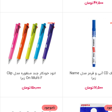
42,500
تومان
ماژیک CD آبی و قرمز مدل Name
اتود خودکار چند منظوره مدل Clip
زبرا
On Multi F زبرا
17,500
تومان
150,000
تومان
جود
ناموجود