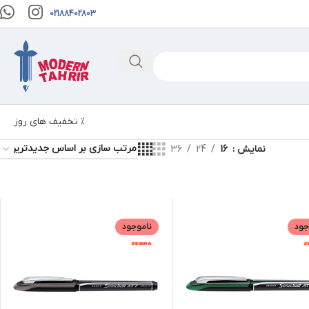
02188402803
% تخفیف های روز
نمایش
16
24
36
جود
ناموجود