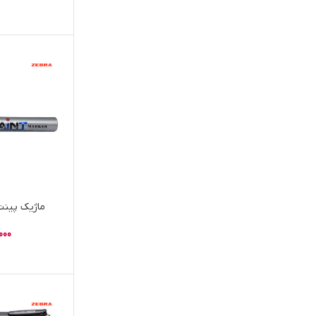
ماژیک پینت 
000