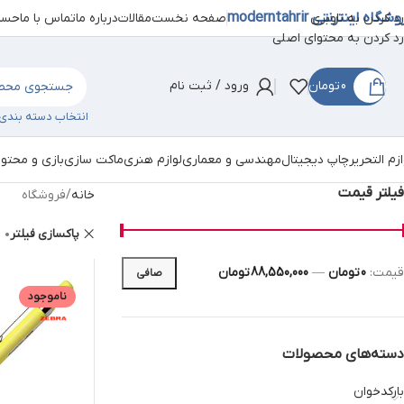
شگاه اینترنتی moderntahrir
صفحه نخست
مقالات
درباره ما
تماس با ما
حساب
رد کردن به ناوبری
رد کردن به محتوای اصلی
0
تومان
ورود / ثبت نام
انتخاب دسته بندی
ازم التحریر
چاپ دیجیتال
مهندسی و معماری
لوازم هنری
ماکت سازی
بازی و محتو
فیلتر قیمت
خانه
فروشگاه
پاکسازی فیلتر
قيمت:
0 تومان
—
88,550,000 تومان
صافی
ناموجود
دسته‌های محصولات
بارکدخوان