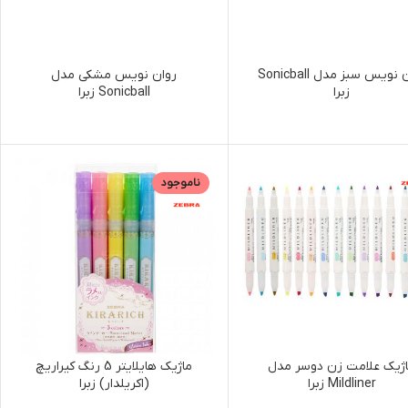
روان نویس سبز مدل Sonicball
روان نویس مشکی مدل
زبرا
Sonicball زبرا
ناموجود
ژیک علامت زن دوسر مدل
ماژیک هایلایتر 5 رنگ کیراریچ
Mildliner زبرا
(اکریلدار) زبرا