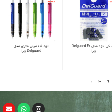
پاک کن اتود مدل Delguard Er
اتود 0.5 میلی متری مدل
زبرا
Delguard زبرا
→
10
9