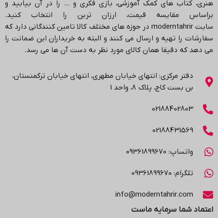
هنری، کتاب های کمک آموزشی، بازی فکری و … را در آن بیابید و
براساس مقایسه قیمت، ارزان ترین را انتخاب کنید.
سایت
moderntahrir
در حوزه های مختلف کالا تامین کنندگانی دارد که
سفارشات را تهیه و ارسال می کنند و البته به خریداران این ضمانت را
می دهد که دقیقا همان کالای مورد نظر به دست آن ها می رسد
.
دفتر مرکزی: انتهاي خیابان مطهری، انتهاي خیابان ترکمنستان،
بن بست کاج، پلاک ۸، واحد 1
02188402803
02188431569
واتساپ: 09361899670
تلگرام: 09361899670
info@moderntahrir.com
اعتماد شما سرمایه ماست