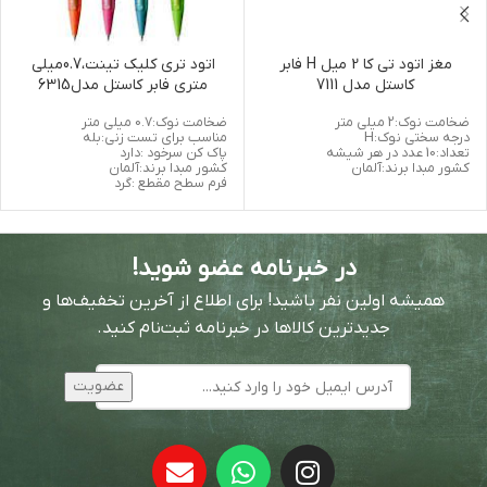
مغز اتود تی کا 2 میل H فابر
اتود تری کلیک تینت،0.7میلی
کاستل مدل 7111
متری فابر کاستل مدل6315
ضخامت نوک:2 میلی متر
ضخامت نوک:0.7 میلی متر
درجه سختی نوک:H
مناسب برای تست زنی:بله
تعداد:10 عدد در هر شیشه
پاک کن سرخود :دارد
کشور مبدا برند:آلمان
کشور مبدا برند:آلمان
فرم سطح مقطع :گرد
در خبرنامه عضو شوید!
همیشه اولین نفر باشید! برای اطلاع از آخرین تخفیف‌ها و
جدیدترین کالاها در خبرنامه ثبت‌نام کنید.