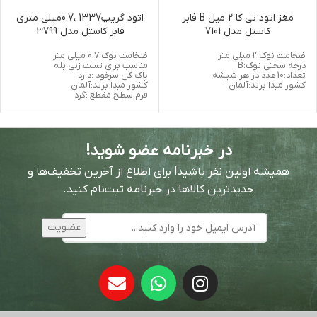
مغز اتود تی کا 2 میل B فابر
اتود گریپ1337 ،0.7میلی متری
کاستل مدل 7101
فابر کاستل مدل 3799
ضخامت نوک:2 میلی متر
ضخامت نوک:0.7 میلی متر
درجه سختی نوک:B
مناسب برای تست زنی:بله
تعداد:10 عدد در هر شیشه
پاک کن سرخود :دارد
کشور مبدا برند:آلمان
کشور مبدا برند:آلمان
فرم سطح مقطع :گرد
در خبرنامه عضو شوید!
همیشه اولین نفر باشید! برای اطلاع از آخرین تخفیف‌ها و
جدیدترین کالاها در خبرنامه ثبت‌نام کنید.