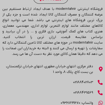
فروشگاه اینترنتی
moderntahrir
با هدف ایجاد ارتباط مستقیم بین
عرضه کنندگان و مصرف کنندگان کالا ایجاد شده است و جزء یکی از
بزرگ ترین فروشگاه های اینترنتی می باشد.
شما می توانید انواع
کالاهای مختلف مانند لوازم التحریر، لوازم اداری، مهندسی، معماری،
هنری، کتاب های کمک آموزشی، بازی فکری و … را در آن بیابید و
براساس مقایسه قیمت، ارزان ترین را انتخاب کنید.
سایت
moderntahrir
در حوزه های مختلف کالا تامین کنندگانی دارد که
سفارشات را تهیه و ارسال می کنند و البته به خریداران این ضمانت را
می دهد که دقیقا همان کالای مورد نظر به دست آن ها می رسد
.
دفتر مرکزی: انتهاي خیابان مطهری، انتهاي خیابان ترکمنستان،
بن بست کاج، پلاک ۸، واحد 1
02188402803
02188431569
واتساپ: 09361899670