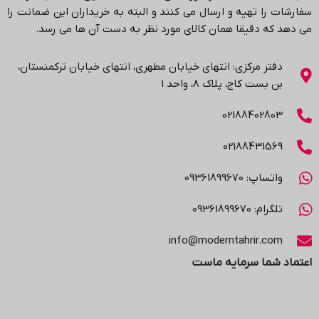
سفارشات را تهیه و ارسال می کنند و البته به خریداران این ضمانت را
می دهد که دقیقا همان کالای مورد نظر به دست آن ها می رسد
.
دفتر مرکزی: انتهاي خیابان مطهری، انتهاي خیابان ترکمنستان،
بن بست کاج، پلاک ۸، واحد 1
02188402803
02188431569
واتساپ: 09361899670
تلگرام: 09361899670
info@moderntahrir.com
اعتماد شما سرمایه ماست