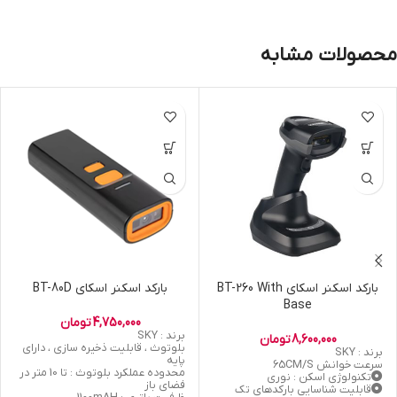
محصولات مشابه
بارکد اسکنر اسکای BT-260 With
بارکد اسکنر اسکای BT-80D
Base
4,750,000
تومان
برند : SKY
8,600,000
تومان
بلوتوث ، قابلیت ذخیره سازی ، دارای
برند : SKY
پایه
سرعت خوانش 65CM/S
محدوده عملکرد بلوتوث : تا 10 متر در
تکنولوژی اسکن : نوری
فضای باز
قابلیت شناسایی بارکدهای تک