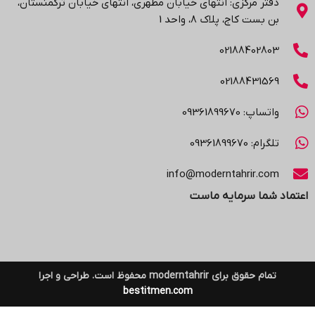
دفتر مرکزی: انتهاي خیابان مطهری، انتهاي خیابان ترکمنستان،
بن بست کاج، پلاک ۸، واحد 1
02188402803
02188431569
واتساپ: 09361899670
تلگرام: 09361899670
info@moderntahrir.com
اعتماد شما سرمایه ماست
تمام حقوق برای moderntahrir محفوظ است. طراحی و اجرا
bestitmen.com