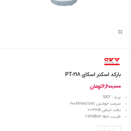
بزرگنمایی تصویر
بارکد اسکنر اسکای PT-218
6,600,000
تومان
برند : SKY
سرعت خوانش 200times/sec
دقت اسکن 3mil=<
ظریب خطا 1.7million