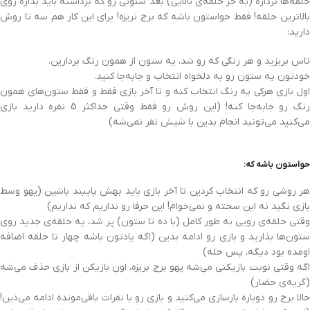
حلقه‌ها برداره (به جز حلقه‌ی بالایی) بعد ستونی رو که برداشته باید بذاره روی
بالاترین حلقه! فقط حواستون باشه که برج نریزه! برای این کار هم سه تا روش
دارید:
تاس بریزید و هر رنگی که رو شد، یه ستون از همون رنگ بردارین.
خودتون یه ستون رو به دلخواه انتخاب و جابه‌جا کنید.
اول بازی هرکی یه رنگ انتخاب کنه و تا آخر بازی فقط و فقط ستون‌های همون
رنگ رو جابه‌جا کنه! (این روش رو فقط وقتی حداکثر 5 نفره دارید بازی
می‌کنید می‌تونید انجام بدین با شیش نفر نمی‌شه)
حواستون باشه که:
هر روشی رو که انتخاب کردین تا آخر بازی باید بهش پایبند باشین (یهو وسط
بازی نگید نه این سخته و نمی‌خوام! این حرفا رو نداریم که نداریم)
وقتی حلقه‌ی رویی به طور کامل (با ده تا ستون) پر شد، یه حلقه‌ی جدید روی
ستون‌ها بذارید و بازی رو ادامه بدین (اگه یادتون باشه چهار تا حلقه اضافه
اومده بود دیگه، پس حله)
اگه وقتی نوبت بازیکنی می‌شه یهو برج بریزه، اون بازیکن از بازی حذف می‌شه
(گریه‌ی حضار)
حالا برج رو دوباره بازسازی می‌کنید و بازی رو با نفرات باقی‌مونده ادامه می‌دین!