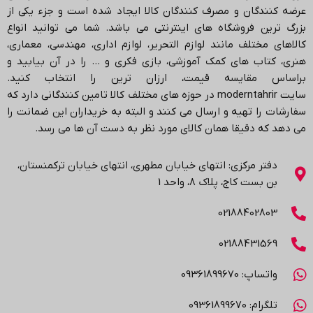
عرضه کنندگان و مصرف کنندگان کالا ایجاد شده است و جزء یکی از
بزرگ ترین فروشگاه های اینترنتی می باشد.
شما می توانید انواع
کالاهای مختلف مانند لوازم التحریر، لوازم اداری، مهندسی، معماری،
هنری، کتاب های کمک آموزشی، بازی فکری و … را در آن بیابید و
براساس مقایسه قیمت، ارزان ترین را انتخاب کنید.
سایت
moderntahrir
در حوزه های مختلف کالا تامین کنندگانی دارد که
سفارشات را تهیه و ارسال می کنند و البته به خریداران این ضمانت را
می دهد که دقیقا همان کالای مورد نظر به دست آن ها می رسد
.
دفتر مرکزی: انتهاي خیابان مطهری، انتهاي خیابان ترکمنستان،
بن بست کاج، پلاک ۸، واحد 1
02188402803
02188431569
واتساپ: 09361899670
تلگرام: 09361899670