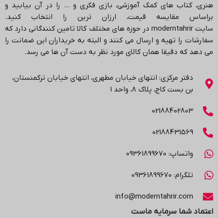
هنری، کتاب های کمک آموزشی، بازی فکری و … را در آن بیابید و
براساس مقایسه قیمت، ارزان ترین را انتخاب کنید.
سایت
moderntahrir
در حوزه های مختلف کالا تامین کنندگانی دارد که
سفارشات را تهیه و ارسال می کنند و البته به خریداران این ضمانت را
می دهد که دقیقا همان کالای مورد نظر به دست آن ها می رسد
.
دفتر مرکزی: انتهاي خیابان مطهری، انتهاي خیابان ترکمنستان،
بن بست کاج، پلاک ۸، واحد 1
02188402803
02188431569
واتساپ: 09361899670
تلگرام: 09361899670
info@moderntahrir.com
اعتماد شما سرمایه ماست