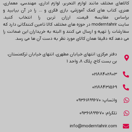
کالاهای مختلف مانند لوازم التحریر، لوازم اداری، مهندسی، معماری،
هنری، کتاب های کمک آموزشی، بازی فکری و … را در آن بیابید و
براساس مقایسه قیمت، ارزان ترین را انتخاب کنید.
سایت
moderntahrir
در حوزه های مختلف کالا تامین کنندگانی دارد که
سفارشات را تهیه و ارسال می کنند و البته به خریداران این ضمانت را
می دهد که دقیقا همان کالای مورد نظر به دست آن ها می رسد
.
دفتر مرکزی: انتهاي خیابان مطهری، انتهاي خیابان ترکمنستان،
بن بست کاج، پلاک ۸، واحد 1
02188402803
02188431569
واتساپ: 09361899670
تلگرام: 09361899670
info@moderntahrir.com