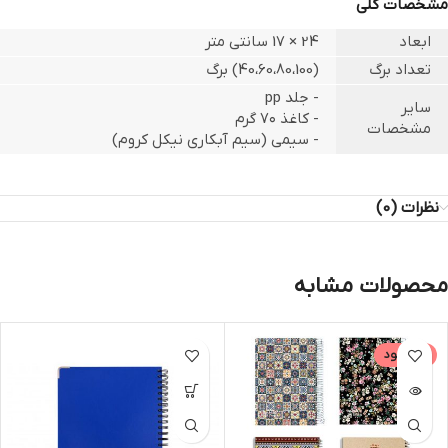
مشخصات کلی
ابعاد
24 × 17 سانتی متر
تعداد برگ
(40،60،80،100) برگ
- جلد pp
سایر
- کاغذ ۷۰ گرم
مشخصات
- سیمی (سیم آبکاری نیکل کروم)
نظرات (0)
محصولات مشابه
ناموجود