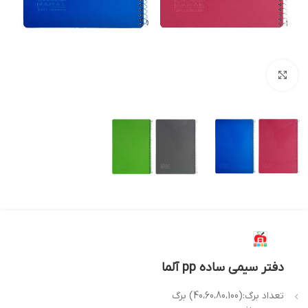
بزرگنمایی تصویر
دفتر سیمی ساده pp آلما
تعداد برگ:(40،60،80،100) برگ