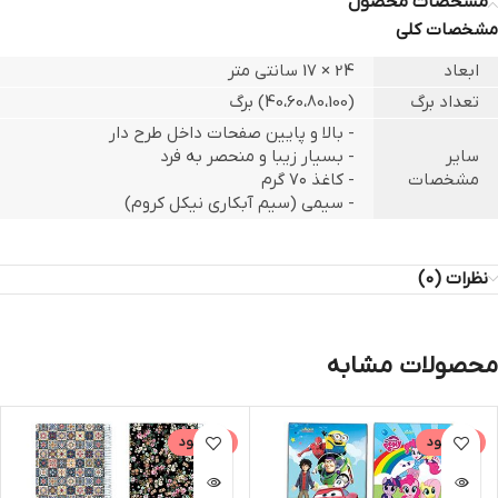
مشخصات محصول
مشخصات کلی
ابعاد
24 × 17 سانتی متر
تعداد برگ
(40،60،80،100) برگ
- بالا و پایین صفحات داخل طرح دار
سایر
- بسیار زیبا و منحصر به فرد
مشخصات
- کاغذ ۷۰ گرم
- سیمی (سیم آبکاری نیکل کروم)
نظرات (0)
محصولات مشابه
ناموجود
ناموجود