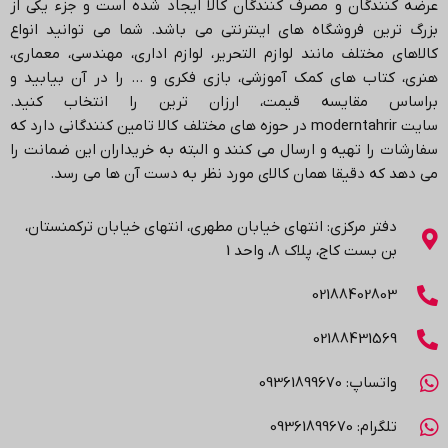
عرضه کنندگان و مصرف کنندگان کالا ایجاد شده است و جزء یکی از
بزرگ ترین فروشگاه های اینترنتی می باشد.
شما می توانید انواع
کالاهای مختلف مانند لوازم التحریر، لوازم اداری، مهندسی، معماری،
هنری، کتاب های کمک آموزشی، بازی فکری و … را در آن بیابید و
براساس مقایسه قیمت، ارزان ترین را انتخاب کنید.
سایت
moderntahrir
در حوزه های مختلف کالا تامین کنندگانی دارد که
سفارشات را تهیه و ارسال می کنند و البته به خریداران این ضمانت را
می دهد که دقیقا همان کالای مورد نظر به دست آن ها می رسد
.
دفتر مرکزی: انتهاي خیابان مطهری، انتهاي خیابان ترکمنستان،
بن بست کاج، پلاک ۸، واحد 1
02188402803
02188431569
واتساپ: 09361899670
تلگرام: 09361899670