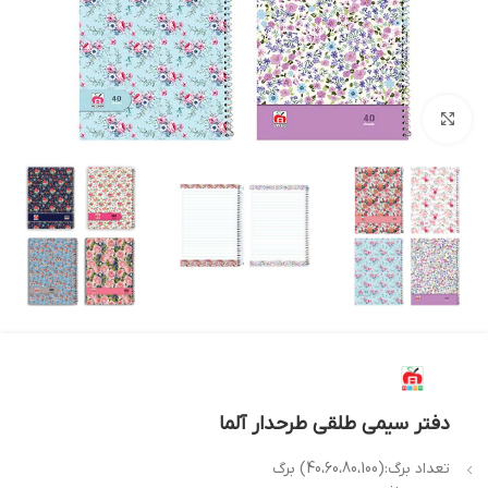
بزرگنمایی تصویر
دفتر سیمی طلقی طرحدار آلما
تعداد برگ:(40،60،80،100) برگ