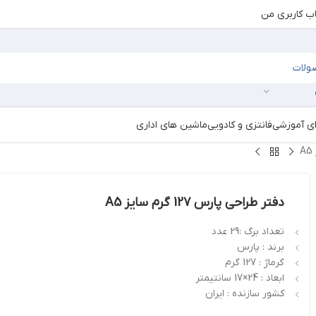
 کاربری من
ای آموزشی
فانتزی و کادویی
ماشین های اداری
دفتر طراحی پارس 127 گرم سایز A5
تعداد برگ :29 عدد
برند : پارس
گرماژ : 127 گرم
ابعاد : 24×17 سانتیمتر
کشور سازنده : ایران