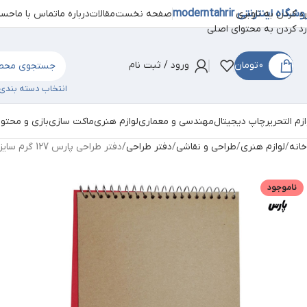
شگاه اینترنتی moderntahrir
صفحه نخست
مقالات
درباره ما
تماس با ما
حساب
رد کردن به ناوبری
رد کردن به محتوای اصلی
0
تومان
ورود / ثبت نام
انتخاب دسته بندی
ازم التحریر
چاپ دیجیتال
مهندسی و معماری
لوازم هنری
ماکت سازی
بازی و محتو
خانه
لوازم هنری
طراحی و نقاشی
دفتر طراحی
دفتر طراحی پارس 127 گرم سایز A5
ناموجود