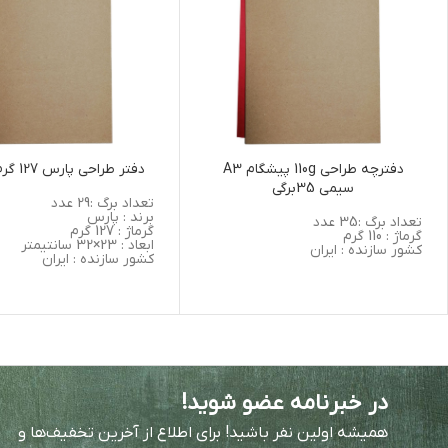
دفترچه طراحی 110g پیشگام A3
دفتر طراحی پارس 127 گرم سایز A4
سیمی 35برگی
تعداد برگ :29 عدد
برند : پارس
تعداد برگ :35 عدد
گرماژ : 127 گرم
گرماژ : 110 گرم
ابعاد : 23×32 سانتیمتر
کشور سازنده : ایران
کشور سازنده : ایران
در خبرنامه عضو شوید!
همیشه اولین نفر باشید! برای اطلاع از آخرین تخفیف‌ها و