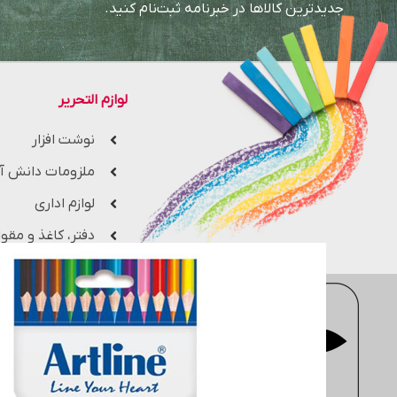
جدیدترین کالاها در خبرنامه ثبت‌نام کنید.
لوازم التحریر
نوشت افزار
ملزومات دانش آ
لوازم اداری
دفتر، کاغذ و مقوا
فروشگاه اینترنتی
moderntahrir
با 
جزء یکی از بزرگ ترین فروشگاه های 
مهندسی، معماری، هنری، کتاب های 
انتخاب کنید. سایت
moderntahrir
البته به خریداران این ضمانت را م