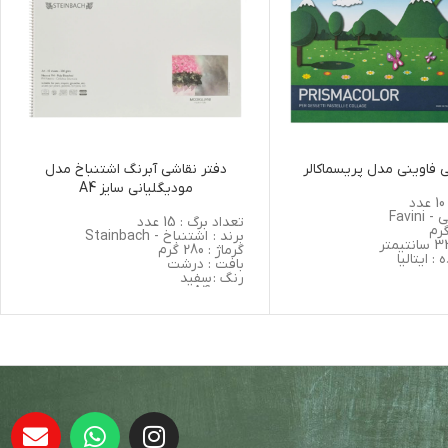
 فاوینی مدل پریسماکالر
دفتر نقاشی آبرنگ اشتنباخ مدل
مودیگلیانی سایز A4
Favini
تعداد برگ : 15 عدد
برند :
اشتنباخ - Stainbach
گرماژ : 280 گرم
: ایتالیا
بافت : درشت
رنگ :
سفید
ابعاد :
A4
کشور سازنده : ایتالیا