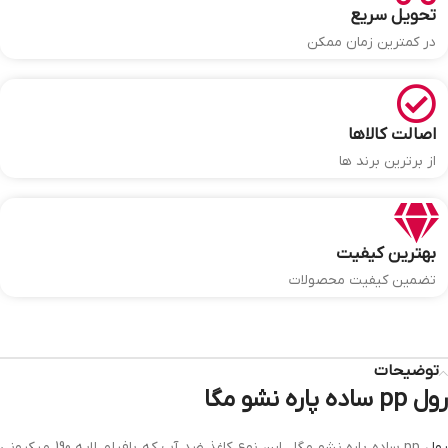
تحویل سریع
در کمترین زمان ممکن
اصالت کالاها
از برترین برند ها
بهترین کیفیت
تضمین کیفیت محصولات
توضیحات
رول pp ساده پاره نشو مگا
رول
pp ساده پاره نشو مگا ، این نوع کاغذ ضد آب که بافیلم لایه 190 میکرونی