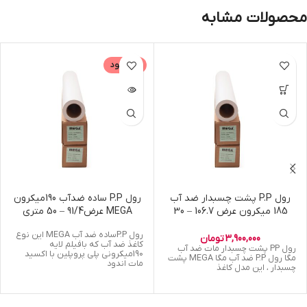
محصولات مشابه
ناموجود
رول P.P پشت چسبدار ضد آب
رول P.P ساده ضدآب 190میکرون
185 میکرون عرض 106.7 – 30
MEGA عرض91/4 – 50 متری
متری MEGA
رول P.Pساده ضد آب MEGA این نوع
3,900,000
تومان
کاغذ ضد آب که بافیلم لایه
رول PP پشت چسبدار مات ضد آب
190میکرونی پلی پروپلین با اکسید
مگا رول P.P ضد آب مگا MEGA پشت
مات اندود
چسبدار ، این مدل کاغذ