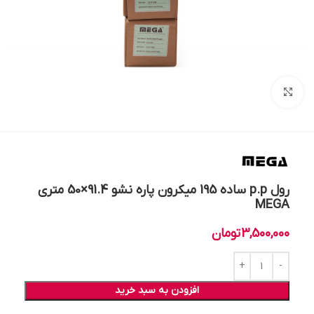
بزرگنمایی تصویر
رول p.p ساده 195 میکرون پاره نشو 91.4×50 متری
MEGA
3,500,000
تومان
افزودن به سبد خرید