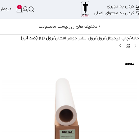
رد کردن به ناوبری
0
0
تومان
رد کردن به محتوای اصلی
% تخفیف های روز
لیست محصولات
خانه
چاپ دیجیتال
رول
رول پلاتر جوهر افشان
رول p.p (ضد آب)