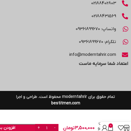
02188402803
02188431569
واتساپ: 09361899670
تلگرام: 09361899670
info@moderntahrir.com
اعتماد شما سرمایه ماست
تمام حقوق برای moderntahrir محفوظ است. طراحی و اجرا
bestitmen.com
رول p.p
ساده 195
میکرون
0
3,500,000
تومان
افزودن ب
پاره نشو