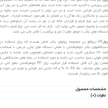
پلی پروپلین با اکسید مات اندود شده است برای فضاهای داخلی و نیز رول آپ
های گردان طراحی شده است و نیز می توان با کشیدن لمینت سرد علاوه بر
تثبیت و ماندگاری رنگ ها آن را در فضای باز هم مورد استفاده قرارداد . امروزه
با چاپ این نوع فیلم و قراردان حاله ای از نور در پشت آن تابلوهای زیبا با
کیفیت و وضوح تصویر عالی تولید کرد . لازم به ذکر است این نوع فیلم با کلیه
دستگاه های پلاتر با جوهر های ( دای و پیگمنت ) قابل چاپ می باشد.
رول
PP درواقع زیر مجموعه رولهای پلاتر خاص هستند که برای استفاده در
دستگاههای پلاتر جوهرافشان یا همان دستگاه های چاپی عریض با ضخامت
کاغذ 170 میکرون کاربرد دارند و جهت مصارفی همچون چاپ نقشه یا عکس
های طولی بسیار مناسب می باشند و مورد استفاده در سازه های نمایشگاهی یا
همان رول آپ قابل استفاده قرار میگیرد، رول PP جوهرافشان بطور کلی در
عرض های مختلف ، 50، 45، 60، 90 و 106 سانتی متر طراحی و تولید می شوند و
طول 50 متر برخوردار هستند.
مشخصات محصول
نظرات (0)