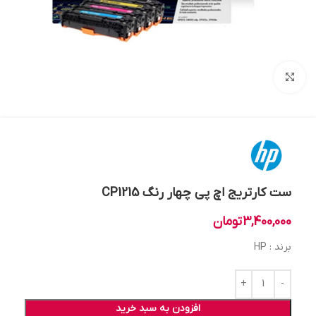
بزرگنمایی تصویر
ست کارتریج اچ پی چهار رنگ CP1215
3,400,000
تومان
برند : HP
افزودن به سبد خرید