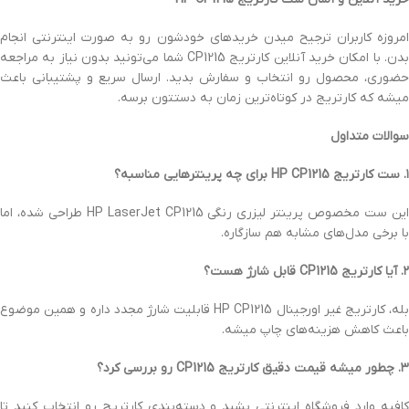
امروزه کاربران ترجیح میدن خریدهای خودشون رو به صورت اینترنتی انجام
بدن. با امکان خرید آنلاین کارتریج CP1215 شما می‌تونید بدون نیاز به مراجعه
حضوری، محصول رو انتخاب و سفارش بدید. ارسال سریع و پشتیبانی باعث
میشه که کارتریج در کوتاه‌ترین زمان به دستتون برسه.
سوالات متداول
۱. ست کارتریج HP CP1215 برای چه پرینترهایی مناسبه؟
این ست مخصوص پرینتر لیزری رنگی HP LaserJet CP1215 طراحی شده، اما
با برخی مدل‌های مشابه هم سازگاره.
۲. آیا کارتریج CP1215 قابل شارژ هست؟
بله، کارتریج غیر اورجینال HP CP1215 قابلیت شارژ مجدد داره و همین موضوع
باعث کاهش هزینه‌های چاپ میشه.
۳. چطور میشه قیمت دقیق کارتریج CP1215 رو بررسی کرد؟
کافیه وارد فروشگاه اینترنتی بشید و دسته‌بندی کارتریج رو انتخاب کنید تا