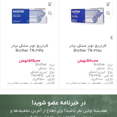
کارتریج تونر مشکی برادر
کارتریج تونر مشکی برادر
Brother TN-3145
Brother TN-3250
570,000
تومان
525,000
تومان
برند : Brother
برند : Brother
رنگ : مشکی
رنگ : مشکی
نوع : لیزری مشکی
نوع : لیزری مشکی
کد فنی : TN-3250
کد فنی : TN-3145
کارکرد : 3000برگ
کارکرد : 4500برگ
گارانتی : تعویض در صورت خرابی در
گارانتی : تعویض در صورت خرابی در
نصب اول
نصب اول
اورجینال/غیر اورجینال : غیر اورجینال
اورجینال/غیر اورجینال : غیر اورجینال
(Grade A)
(Grade A)
سازنده : کشور چین
سازنده : کشور چین
در خبرنامه عضو شوید!
همیشه اولین نفر باشید! برای اطلاع از آخرین تخفیف‌ها و