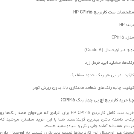
مشخصات ست کارتریج HP CP1215
برند: HP
مدل: CP1215
نوع: غیر اورجینال (Grade A)
رنگ‌ها: مشکی، آبی، قرمز، زرد
کارکرد تقریبی هر رنگ: حدود ۱۵۰۰ برگ
کیفیت چاپ: رنگ‌های شفاف، ماندگاری بالا، بدون ریزش تونر
چرا خرید کارتریج اچ پی چهار رنگ CP1215؟
خرید ست کامل کارتریج HP CP1215 برای افرادی که می‌خوان همه رنگ‌ها رو
یک‌جا داشته باشن بهترین گزینه‌ست. شما با این خرید مطمئن می‌شید که
پرینتر همیشه آماده چاپ رنگی و سیاه‌وسفید هست.
نسخه غیر اورجینال این کارتریج‌ها قیمت پایین‌تری نسبت به اورجینال دارن