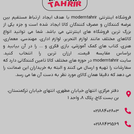
فروشگاه اینترنتی
moderntahrir
با هدف ایجاد ارتباط مستقیم بین
عرضه کنندگان و مصرف کنندگان کالا ایجاد شده است و جزء یکی از
بزرگ ترین فروشگاه های اینترنتی می باشد.
شما می توانید انواع
کالاهای مختلف مانند لوازم التحریر، لوازم اداری، مهندسی، معماری،
هنری، کتاب های کمک آموزشی، بازی فکری و … را در آن بیابید و
براساس مقایسه قیمت، ارزان ترین را انتخاب کنید.
سایت
moderntahrir
در حوزه های مختلف کالا تامین کنندگانی دارد که
سفارشات را تهیه و ارسال می کنند و البته به خریداران این ضمانت را
می دهد که دقیقا همان کالای مورد نظر به دست آن ها می رسد
.
دفتر مرکزی: انتهاي خیابان مطهری، انتهاي خیابان ترکمنستان،
بن بست کاج، پلاک ۸، واحد 1
02188402803
02188431569