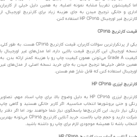
اما کیفیتشون تقریباً مشابه نمونه اصلیه. به همین دلیل خیلی از کاربران
اداری و خانگی ترجیح میدن به جای هزینه زیاد برای کارتریج اورجینال، از
کارتریج غیر اورجینال HP CP1215 استفاده کنن.
قیمت کارتریج CP1215
یکی از پرتکرارترین سوالات کاربران، قیمت کارتریج CP1215 هست. به طور کلی،
نسخه اورجینال این کارتریج قیمت بالایی داره، اما مدل‌های غیر اورجینال با
کیفیت Grade A می‌تونن همون کیفیت چاپ رو با هزینه کمتر ارائه بدن. به
همین خاطر، خیلی‌ها ترجیح میدن به جای خرید نسخه اصلی، از مدل‌های غیر
اورجینال استفاده کنن که قابل شارژ هم هستن.
کارتریج لیزری HP CP1215
کارتریج لیزری HP CP1215 به دلیل وضوح بالا، برای چاپ اسناد مهم، تصاویر
رنگی و حتی بروشورها انتخاب مناسبیه. اگر کاربر خانگی هستید و گاهی چاپ
رنگی نیاز دارید، این کارتریج‌ها پاسخگوی نیاز شما خواهند بود. اما اگر دفتر یا
شرکت دارید و حجم چاپ بالاست، خرید آنلاین کارتریج CP1215 می‌تونه بهترین
انتخاب باشه تا همیشه موجودی لازم برای چاپ رو داشته باشید.
خرید آنلاین و آسان ست کارتریج HP CP1215