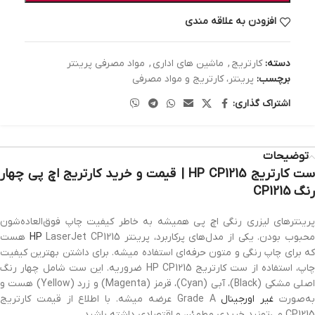
افزودن به علاقه مندی
دسته:
کارتریج
,
ماشین های اداری
,
مواد مصرفی پرینتر
برچسب:
پرینتر، کارتریج و مواد مصرفی
اشتراک گذاری:
توضیحات
ست کارتریج HP CP1215 | قیمت و خرید کارتریج اچ پی چهار
رنگ CP1215
پرینترهای لیزری رنگی اچ پی همیشه به خاطر کیفیت چاپ فوق‌العاده‌شون
حبوب بودن. یکی از مدل‌های پرکاربرد، پرینتر
HP
LaserJet CP1215 هست
که برای چاپ رنگی و متون حرفه‌ای استفاده میشه. برای داشتن بهترین کیفیت
چاپ، استفاده از ست کارتریج HP CP1215 ضروریه. این ست شامل چهار رنگ
اصلی مشکی (Black)، آبی (Cyan)، قرمز (Magenta) و زرد (Yellow) هست و
ه‌صورت
غیر اورجینال
Grade A عرضه میشه. با اطلاع از قیمت کارتریج
CP1215 می‌تونید خریدی مطمئن و اقتصادی داشته باشید.