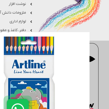
نوشت افزار
ملزومات دانش آ
لوازم اداری
دفتر، کاغذ و مقوا
فروشگاه اینترنتی
moderntahrir
با 
جزء یکی از بزرگ ترین فروشگاه های 
مهندسی، معماری، هنری، کتاب های 
انتخاب کنید. سایت
moderntahrir
البته به خریداران این ضمانت را م
دفتر مرکزی: انتهاي خیابان مطهر
02188402803
02188431569