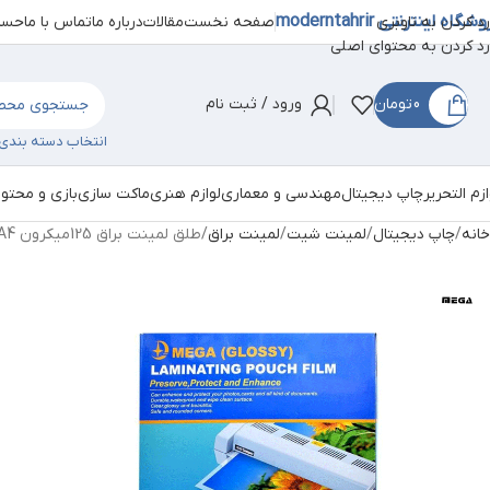
شگاه اینترنتی moderntahrir
صفحه نخست
مقالات
درباره ما
تماس با ما
حساب
رد کردن به ناوبری
رد کردن به محتوای اصلی
0
تومان
ورود / ثبت نام
انتخاب دسته بندی
ازم التحریر
چاپ دیجیتال
مهندسی و معماری
لوازم هنری
ماکت سازی
بازی و محتو
خانه
چاپ دیجیتال
لمینت شیت
لمینت براق
طلق لمینت براق 125میکرون MEGA A4