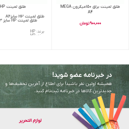
طلق لمینت براق 150میکرون MEGA
طلق لمینت HP
A4
طلق ل
900,000
تومان
برند: 
برند: HP
جنس: گلا
جنس: گلاسه
نوع: گ
نوع: گرم
طول: ۲۹٫۷ سا
طول: ۴۲ سانتی متر
در خبرنامه عضو شوید!
عرض: ۲۱ سان
عرض: ۲۹٫۷ سانتی متر
همیشه اولین نفر باشید! برای اطلاع از آخرین تخفیف‌ها و
ضخامت: ۱۲۵ 
ضخامت: ۱۲۵ و ۱۵۰ میکرون
جدیدترین کالاها در خبرنامه ثبت‌نام کنید.
لوازم التحریر