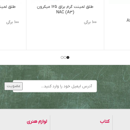
طلق لمینت گرم براق 125 میکرون
(NAC (A3
مینت HP سایزA4
طلق لمینت HP سایز A3
100 برگی
100 برگی
HP
سه
رم
نتی متر
تی متر
و ۱۵۰ میکرون
کتاب
لوازم هنری