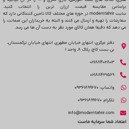
براساس مقایسه قیمت، ارزان ترین را انتخاب کنید.
سایت
moderntahrir
در حوزه های مختلف کالا تامین کنندگانی دارد که
سفارشات را تهیه و ارسال می کنند و البته به خریداران این ضمانت را
می دهد که دقیقا همان کالای مورد نظر به دست آن ها می رسد
.
دفتر مرکزی: انتهاي خیابان مطهری، انتهاي خیابان ترکمنستان،
بن بست کاج، پلاک ۸، واحد 1
02188402803
02188431569
واتساپ: 09361899670
تلگرام: 09361899670
info@moderntahrir.com
اعتماد شما سرمایه ماست